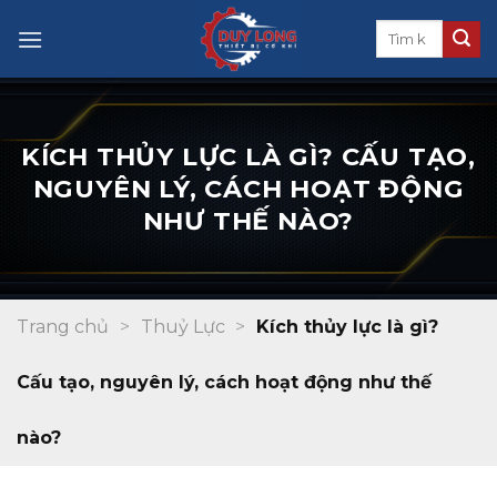
Skip
to
content
KÍCH THỦY LỰC LÀ GÌ? CẤU TẠO,
NGUYÊN LÝ, CÁCH HOẠT ĐỘNG
NHƯ THẾ NÀO?
Trang chủ
>
Thuỷ Lực
>
Kích thủy lực là gì?
Cấu tạo, nguyên lý, cách hoạt động như thế
nào?