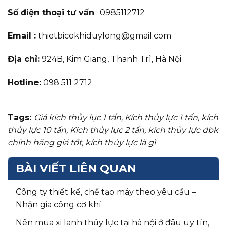
Số điện thoại tư vấn
: 0985112712
Email :
thietbicokhiduylong@gmail.com
Địa chỉ:
924B, Kim Giang, Thanh Trì,
Hà Nội
Hotline:
098 511 2712
Tags:
Giá kích thủy lực 1 tấn
,
Kích thủy lực 1 tấn
,
kích
thủy lực 10 tấn
,
Kích thủy lực 2 tấn
,
kích thủy lực dbk
chính hãng giá tốt
,
kích thủy lực là gì
BÀI VIẾT LIÊN QUAN
Công ty thiết kế, chế tạo máy theo yêu cầu –
Nhận gia công cơ khí
Nên mua xi lanh thủy lực tại hà nội ở đâu uy tín,