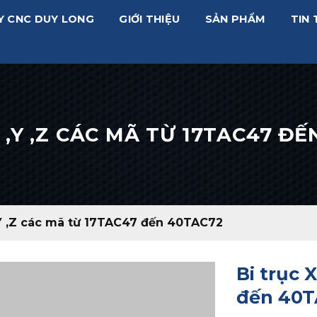
Y CNC DUY LONG
GIỚI THIỆU
SẢN PHẨM
TIN 
 ,Y ,Z CÁC MÃ TỪ 17TAC47 Đ
 ,Y ,Z các mã từ 17TAC47 đến 40TAC72
Bi trục 
đến 40