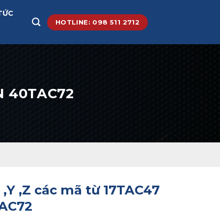
TỨC
HOTLINE: 098 511 2712
ẾN 40TAC72
X ,Y ,Z các mã từ 17TAC47
TAC72