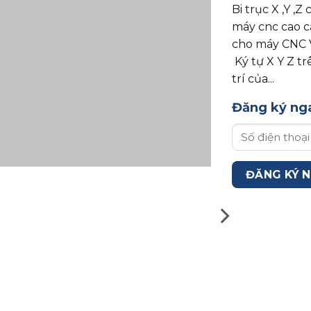
Bi trục X ,Y ,
máy cnc cao c
cho máy CNC 
Ký tự X Y Z tr
trí của...
Đăng ký nga