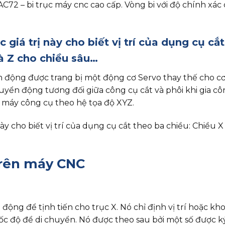
TAC72 – bi trục máy cnc cao cấp. Vòng bi với độ chính x
 giá trị này cho biết vị trí của dụng cụ cắ
à Z cho chiều sâu…
động được trang bị một động cơ Servo thay thế cho cơ 
yển động tương đối giữa công cụ cắt và phôi khi gia c
nh máy công cụ theo hệ tọa độ XYZ.
 này cho biết vị trí của dụng cụ cắt theo ba chiều: Chiều
 trên máy CNC
động để tịnh tiến cho trục X. Nó chỉ định vị trí hoặc kh
ốc độ để di chuyển. Nó được theo sau bởi một số được k