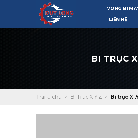
Skip
VÒNG BI MÁ
to
content
LIÊN HỆ
BI TRỤC X
Trang chủ
>
Bị Trục X Y Z
>
Bi trục X