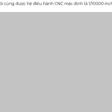
ối cùng được hệ điều hành CNC mặc định là 1/10000 inc
Bốn cấp tốc độ để di chuyển trục X_Y_Z