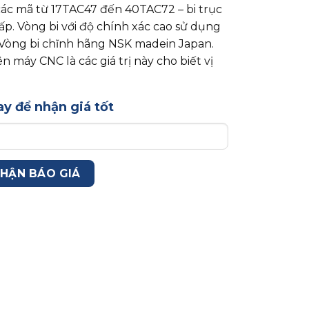
Z các mã từ 17TAC47 đến 40TAC72 – bi trục
ấp. Vòng bi với độ chính xác cao sử dụng
Vòng bi chĩnh hãng NSK madein Japan.
ên máy CNC là các giá trị này cho biết vị
y để nhận giá tốt