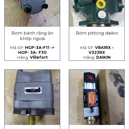
Bơm bánh răng ăn
Bơm pittong daikin
khớp ngoài
Mã SP:
HGP-3A-F11 ->
Mã SP:
V8A1RX -
HGP- 3A- F30
V323RX
Hãng:
Villefort
Hãng:
DAIKIN