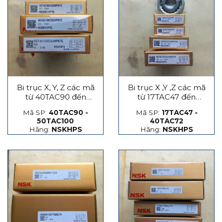
Bi trục X, Y, Z các mã
Bi trục X ,Y ,Z các mã
từ 40TAC90 đến
từ 17TAC47 đến
50TAC100
40TAC72
Mã SP:
40TAC90 -
Mã SP:
17TAC47 -
50TAC100
40TAC72
Hãng:
NSKHPS
Hãng:
NSKHPS