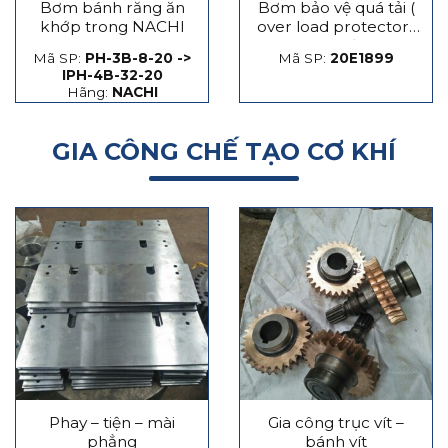
Bơm bánh răng ăn
Bơm bảo vệ quá tải (
khớp trong NACHI
over load protector)
máy dập
Mã SP:
PH-3B-8-20 ->
Mã SP:
20E1899
IPH-4B-32-20
Hãng:
NACHI
GIA CÔNG CHẾ TẠO CƠ KHÍ
Phay – tiện – mài
Gia công trục vít –
phẳng
bánh vít