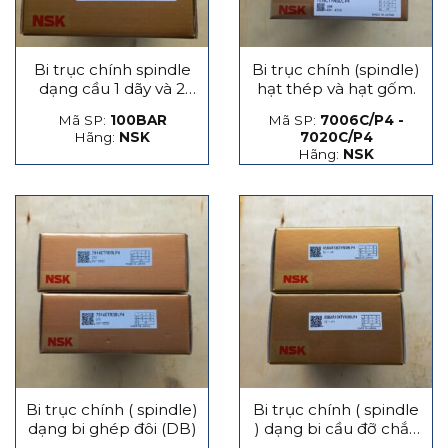
Bi trục chính spindle
Bi trục chính (spindle)
dạng cầu 1 dãy và 2
hạt thép và hạt gốm.
dãy
Mã SP:
100BAR
Mã SP:
7006C/P4 -
Hãng:
NSK
7020C/P4
Hãng:
NSK
Bi trục chính ( spindle)
Bi trục chính ( spindle
dạng bi ghép đôi (DB)
) dạng bi cầu đỡ chắn
lực phát sinh dọc trục,