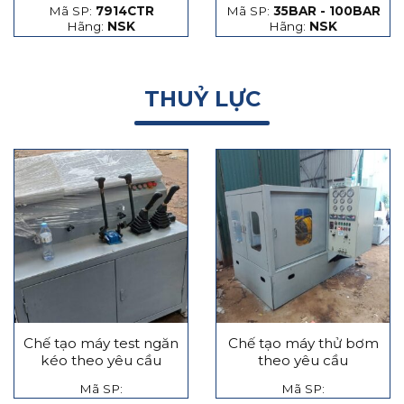
Mã SP:
7914CTR
Mã SP:
35BAR - 100BAR
hạt thép và hạt gốm
Hãng:
NSK
Hãng:
NSK
THUỶ LỰC
Chế tạo máy test ngăn
Chế tạo máy thử bơm
kéo theo yêu cầu
theo yêu cầu
Mã SP:
Mã SP: