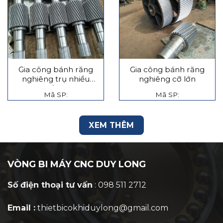
Gia công bánh răng
Gia công bánh răng
nghiêng trụ nhiều
nghiêng cỡ lớn
tầng
Mã SP:
Mã SP:
XEM THÊM
VÒNG BI MÁY CNC DUY LONG
Số điện thoại tư vấn
: 098 511 2712
Email :
thietbicokhiduylong@gmail.com