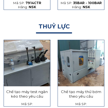
Mã SP:
7914CTR
Mã SP:
35BAR - 100BAR
hạt thép và hạt gốm
Hãng:
NSK
Hãng:
NSK
THUỶ LỰC
Chế tạo máy test ngăn
Chế tạo máy thử bơm
kéo theo yêu cầu
theo yêu cầu
Mã SP:
Mã SP: