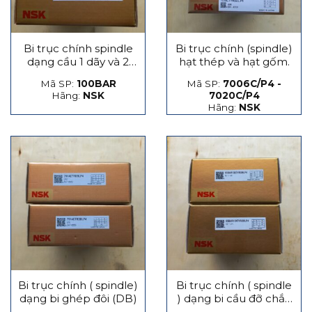
Bi trục chính spindle
Bi trục chính (spindle)
dạng cầu 1 dãy và 2
hạt thép và hạt gốm.
dãy
Mã SP:
100BAR
Mã SP:
7006C/P4 -
Hãng:
NSK
7020C/P4
Hãng:
NSK
Bi trục chính ( spindle)
Bi trục chính ( spindle
dạng bi ghép đôi (DB)
) dạng bi cầu đỡ chắn
lực phát sinh dọc trục,