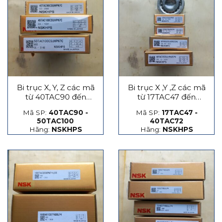
Bi trục X, Y, Z các mã
Bi trục X ,Y ,Z các mã
từ 40TAC90 đến
từ 17TAC47 đến
50TAC100
40TAC72
Mã SP:
40TAC90 -
Mã SP:
17TAC47 -
50TAC100
40TAC72
Hãng:
NSKHPS
Hãng:
NSKHPS