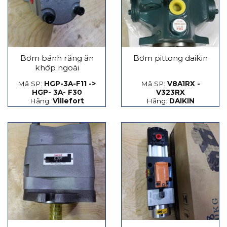
Bơm bánh răng ăn
Bơm pittong daikin
khớp ngoài
Mã SP:
HGP-3A-F11 ->
Mã SP:
V8A1RX -
HGP- 3A- F30
V323RX
Hãng:
Villefort
Hãng:
DAIKIN