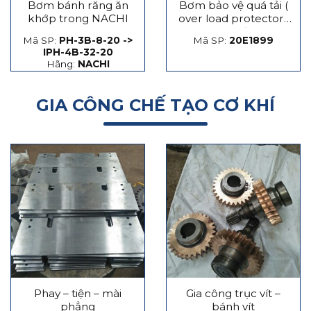
Bơm bánh răng ăn
Bơm bảo vệ quá tải (
khớp trong NACHI
over load protector)
máy dập
Mã SP:
PH-3B-8-20 ->
Mã SP:
20E1899
IPH-4B-32-20
Hãng:
NACHI
GIA CÔNG CHẾ TẠO CƠ KHÍ
Phay – tiện – mài
Gia công trục vít –
phẳng
bánh vít