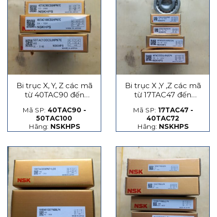
Bi trục X, Y, Z các mã
Bi trục X ,Y ,Z các mã
từ 40TAC90 đến
từ 17TAC47 đến
50TAC100
40TAC72
Mã SP:
40TAC90 -
Mã SP:
17TAC47 -
50TAC100
40TAC72
Hãng:
NSKHPS
Hãng:
NSKHPS