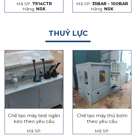
Mã SP:
7914CTR
Mã SP:
35BAR - 100BAR
hạt thép và hạt gốm
Hãng:
NSK
Hãng:
NSK
THUỶ LỰC
Chế tạo máy test ngăn
Chế tạo máy thử bơm
kéo theo yêu cầu
theo yêu cầu
Mã SP:
Mã SP: