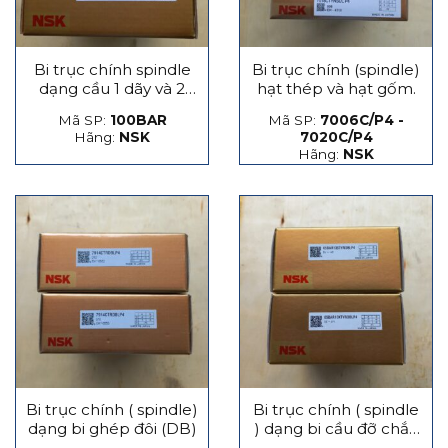
Bi trục chính spindle
Bi trục chính (spindle)
dạng cầu 1 dãy và 2
hạt thép và hạt gốm.
dãy
Mã SP:
100BAR
Mã SP:
7006C/P4 -
Hãng:
NSK
7020C/P4
Hãng:
NSK
Bi trục chính ( spindle)
Bi trục chính ( spindle
dạng bi ghép đôi (DB)
) dạng bi cầu đỡ chắn
lực phát sinh dọc trục,