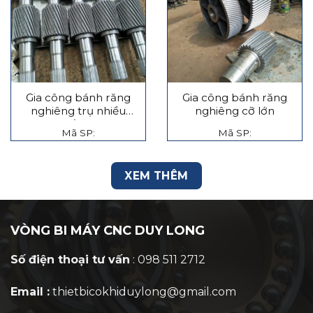
Gia công bánh răng
Gia công bánh răng
nghiêng trụ nhiều
nghiêng cỡ lớn
tầng
Mã SP:
Mã SP:
XEM THÊM
VÒNG BI MÁY CNC DUY LONG
Số điện thoại tư vấn
: 098 511 2712
Email :
thietbicokhiduylong@gmail.com