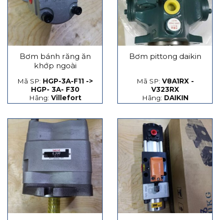
Bơm bánh răng ăn
Bơm pittong daikin
khớp ngoài
Mã SP:
HGP-3A-F11 ->
Mã SP:
V8A1RX -
HGP- 3A- F30
V323RX
Hãng:
Villefort
Hãng:
DAIKIN