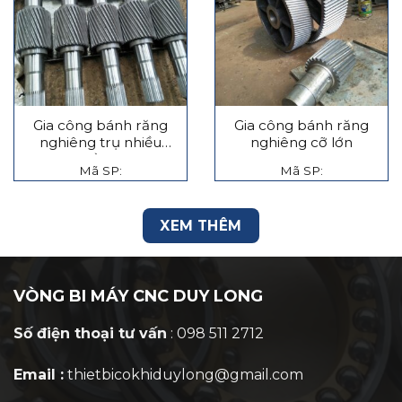
Gia công bánh răng
Gia công bánh răng
nghiêng trụ nhiều
nghiêng cỡ lớn
tầng
Mã SP:
Mã SP:
XEM THÊM
VÒNG BI MÁY CNC DUY LONG
Số điện thoại tư vấn
: 098 511 2712
Email :
thietbicokhiduylong@gmail.com