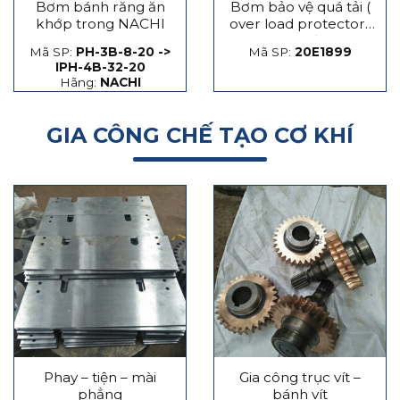
Bơm bánh răng ăn
Bơm bảo vệ quá tải (
khớp trong NACHI
over load protector)
máy dập
Mã SP:
PH-3B-8-20 ->
Mã SP:
20E1899
IPH-4B-32-20
Hãng:
NACHI
GIA CÔNG CHẾ TẠO CƠ KHÍ
Phay – tiện – mài
Gia công trục vít –
phẳng
bánh vít