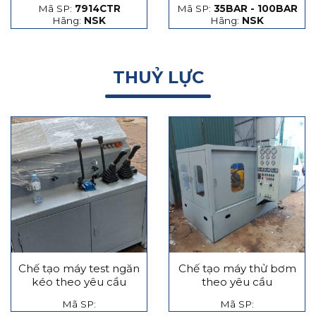
Mã SP:
7914CTR
Mã SP:
35BAR - 100BAR
hạt thép và hạt gốm
Hãng:
NSK
Hãng:
NSK
THUỶ LỰC
Chế tạo máy test ngăn
Chế tạo máy thử bơm
kéo theo yêu cầu
theo yêu cầu
Mã SP:
Mã SP: