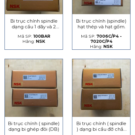
Bi trục chính spindle
Bi trục chính (spindle)
dạng cầu 1 dãy và 2
hạt thép và hạt gốm.
dãy
Mã SP:
100BAR
Mã SP:
7006C/P4 -
Hãng:
NSK
7020C/P4
Hãng:
NSK
Bi trục chính ( spindle)
Bi trục chính ( spindle
dạng bi ghép đôi (DB)
) dạng bi cầu đỡ chắn
lực phát sinh dọc trục,