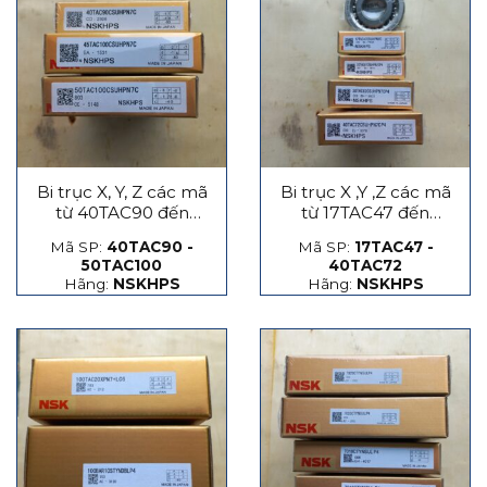
Bi trục X, Y, Z các mã
Bi trục X ,Y ,Z các mã
từ 40TAC90 đến
từ 17TAC47 đến
50TAC100
40TAC72
Mã SP:
40TAC90 -
Mã SP:
17TAC47 -
50TAC100
40TAC72
Hãng:
NSKHPS
Hãng:
NSKHPS