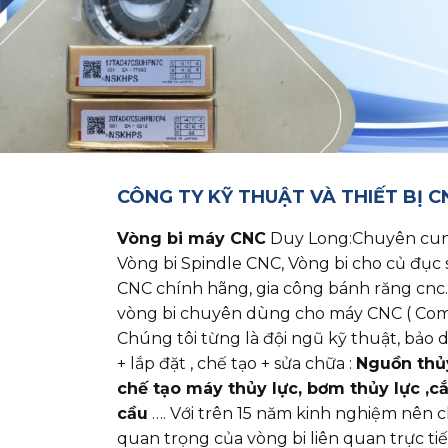
CÔNG TY KỸ THUẬT VÀ THIẾT BỊ 
Vòng bi máy CNC
Duy Long:Chuyên cung cấ
Vòng bi Spindle CNC, Vòng bi cho củ đục 
CNC chính hãng, gia công bánh răng cnc.
vòng bi chuyên dùng cho máy CNC ( Com
Chúng tôi từng là đội ngũ kỹ thuật, bả
+ lắp đặt , chế tạo + sửa chữa :
Nguồn thủy 
chế tạo máy thủy lực, bơm thủy lực ,c
cầu
…. Với trên 15 năm kinh nghiệm nên 
quan trọng của vòng bi liên quan trực ti