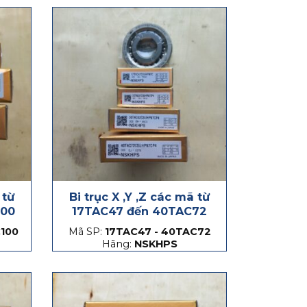
 từ
Bi trục X ,Y ,Z các mã từ
100
17TAC47 đến 40TAC72
100
Mã SP:
17TAC47 - 40TAC72
Hãng:
NSKHPS