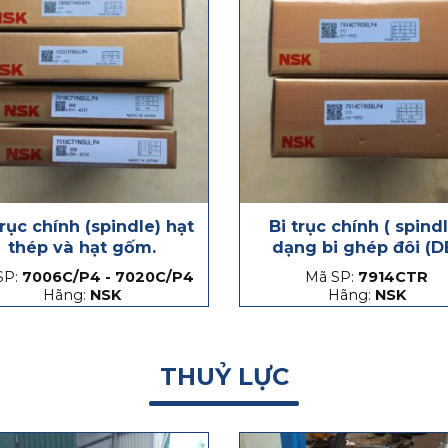
trục chính (spindle) hạt
Bi trục chính ( spind
thép và hạt gốm.
dạng bi ghép đôi (D
SP:
7006C/P4 - 7020C/P4
Mã SP:
7914CTR
Hãng:
NSK
Hãng:
NSK
THUỶ LỰC