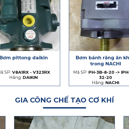
Bơm pittong daikin
Bơm bánh răng ăn k
trong NACHI
ã SP:
V8A1RX - V323RX
Mã SP:
PH-3B-8-20 -> IPH
Hãng:
DAIKIN
32-20
Hãng:
NACHI
GIA CÔNG CHẾ TẠO CƠ KHÍ