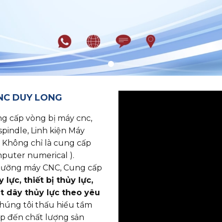
CNC DUY LONG
p vòng bị máy cnc, ​​​​​​​
spindle, Linh kiện Máy
 Không chỉ là cung cấp
puter numerical ).
o dưỡng máy CNC, Cung cấp
lực, thiết bị thủy lực,
ắt dây thủy lực theo yêu
chúng tôi thấu hiểu tầm
ếp đến chất lượng sản