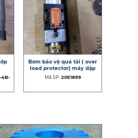
hớp
Bơm bảo vệ quá tải ( over
load protector) máy dập
-4B-
Mã SP:
20E1899