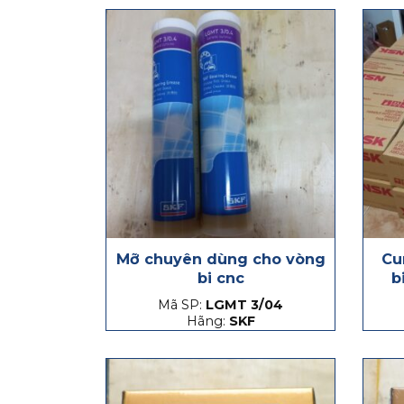
Mỡ chuyên dùng cho vòng
Cu
bi cnc
b
Mã SP:
LGMT 3/04
Hãng:
SKF