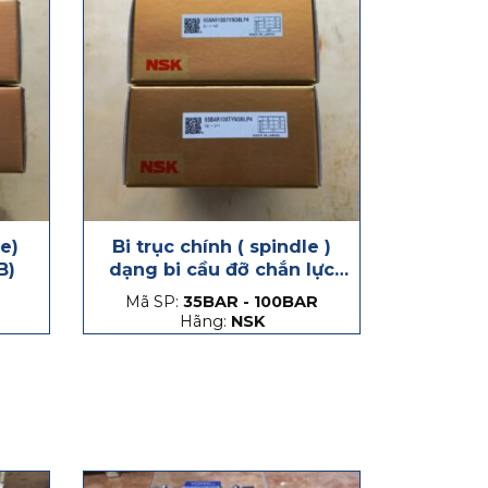
le)
Bi trục chính ( spindle )
B)
dạng bi cầu đỡ chắn lực
phát sinh dọc trục, hạt
Mã SP:
35BAR - 100BAR
thép và hạt gốm
Hãng:
NSK