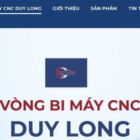
Y CNC DUY LONG
GIỚI THIỆU
SẢN PHẨM
TIN 