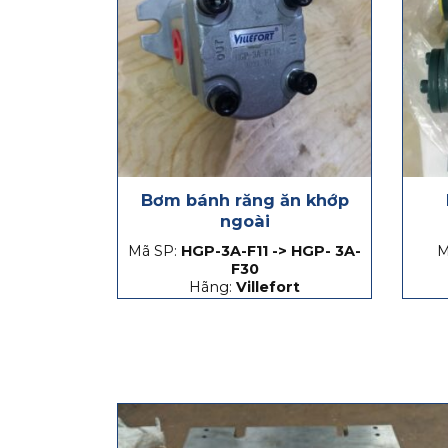
Bơm bánh răng ăn khớp
ngoài
Mã SP:
HGP-3A-F11 -> HGP- 3A-
M
F30
Hãng:
Villefort