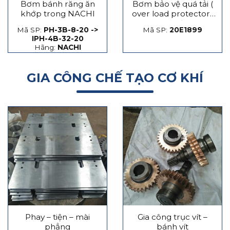
Bơm bánh răng ăn
Bơm bảo vệ quá tải (
khớp trong NACHI
over load protector)
máy dập
Mã SP:
PH-3B-8-20 ->
Mã SP:
20E1899
IPH-4B-32-20
Hãng:
NACHI
GIA CÔNG CHẾ TẠO CƠ KHÍ
Phay – tiện – mài
Gia công trục vít –
phẳng
bánh vít