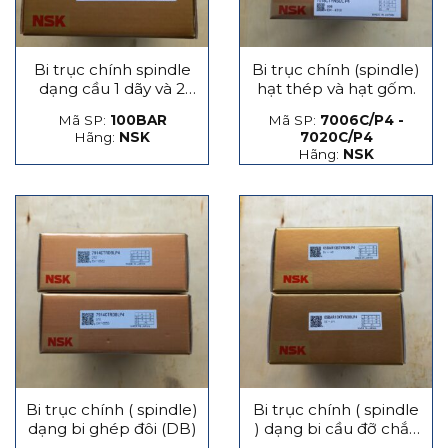
Bi trục chính spindle
Bi trục chính (spindle)
dạng cầu 1 dãy và 2
hạt thép và hạt gốm.
dãy
Mã SP:
100BAR
Mã SP:
7006C/P4 -
Hãng:
NSK
7020C/P4
Hãng:
NSK
Bi trục chính ( spindle)
Bi trục chính ( spindle
dạng bi ghép đôi (DB)
) dạng bi cầu đỡ chắn
lực phát sinh dọc trục,