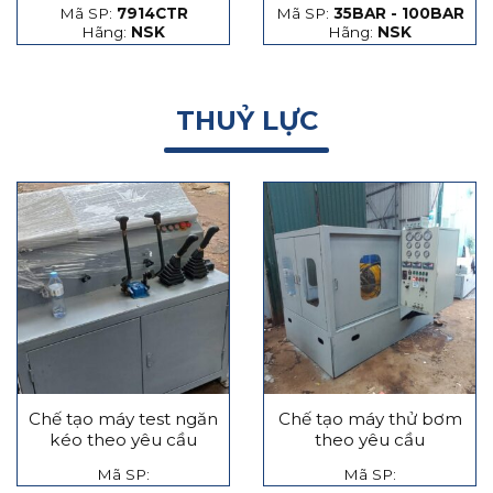
Mã SP:
7914CTR
Mã SP:
35BAR - 100BAR
hạt thép và hạt gốm
Hãng:
NSK
Hãng:
NSK
THUỶ LỰC
Chế tạo máy test ngăn
Chế tạo máy thử bơm
kéo theo yêu cầu
theo yêu cầu
Mã SP:
Mã SP: