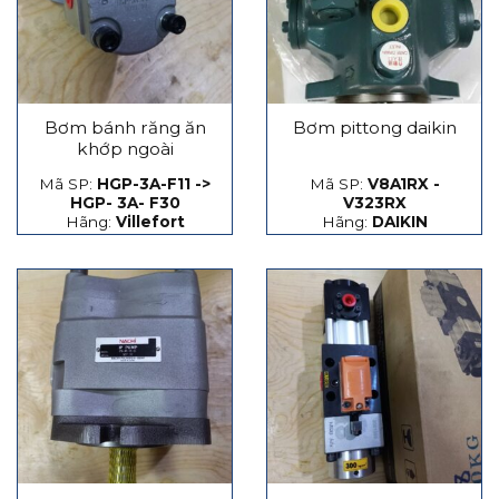
Bơm bánh răng ăn
Bơm pittong daikin
khớp ngoài
Mã SP:
HGP-3A-F11 ->
Mã SP:
V8A1RX -
HGP- 3A- F30
V323RX
Hãng:
Villefort
Hãng:
DAIKIN