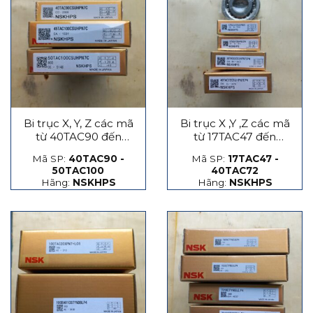
Bi trục X, Y, Z các mã
Bi trục X ,Y ,Z các mã
từ 40TAC90 đến
từ 17TAC47 đến
50TAC100
40TAC72
Mã SP:
40TAC90 -
Mã SP:
17TAC47 -
50TAC100
40TAC72
Hãng:
NSKHPS
Hãng:
NSKHPS