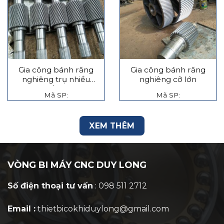
Gia công bánh răng
Gia công bánh răng
nghiêng trụ nhiều
nghiêng cỡ lớn
tầng
Mã SP:
Mã SP:
XEM THÊM
VÒNG BI MÁY CNC DUY LONG
Số điện thoại tư vấn
: 098 511 2712
Email :
thietbicokhiduylong@gmail.com