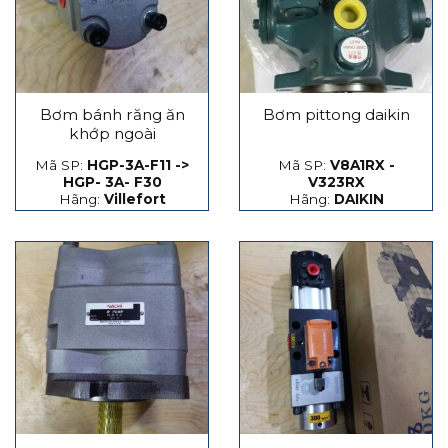
Bơm bánh răng ăn
Bơm pittong daikin
khớp ngoài
Mã SP:
HGP-3A-F11 ->
Mã SP:
V8A1RX -
HGP- 3A- F30
V323RX
Hãng:
Villefort
Hãng:
DAIKIN