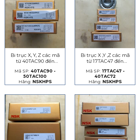
Bi trục X, Y, Z các mã
Bi trục X ,Y ,Z các mã
từ 40TAC90 đến
từ 17TAC47 đến
50TAC100
40TAC72
Mã SP:
40TAC90 -
Mã SP:
17TAC47 -
50TAC100
40TAC72
Hãng:
NSKHPS
Hãng:
NSKHPS