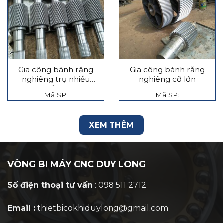
Gia công bánh răng
Gia công bánh răng
nghiêng trụ nhiều
nghiêng cỡ lớn
tầng
Mã SP:
Mã SP:
XEM THÊM
VÒNG BI MÁY CNC DUY LONG
Số điện thoại tư vấn
: 098 511 2712
Email :
thietbicokhiduylong@gmail.com