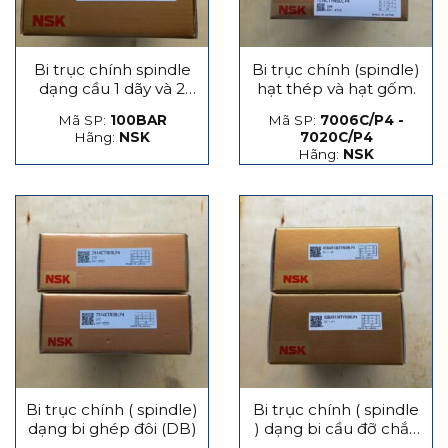
Bi trục chính spindle
Bi trục chính (spindle)
dạng cầu 1 dãy và 2
hạt thép và hạt gốm.
dãy
Mã SP:
100BAR
Mã SP:
7006C/P4 -
Hãng:
NSK
7020C/P4
Hãng:
NSK
Bi trục chính ( spindle)
Bi trục chính ( spindle
dạng bi ghép đôi (DB)
) dạng bi cầu đỡ chắn
lực phát sinh dọc trục,