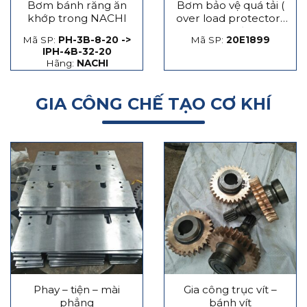
Bơm bánh răng ăn
Bơm bảo vệ quá tải (
khớp trong NACHI
over load protector)
máy dập
Mã SP:
PH-3B-8-20 ->
Mã SP:
20E1899
IPH-4B-32-20
Hãng:
NACHI
GIA CÔNG CHẾ TẠO CƠ KHÍ
Phay – tiện – mài
Gia công trục vít –
phẳng
bánh vít