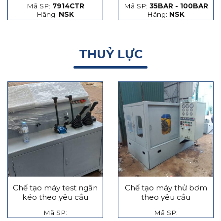
Mã SP:
7914CTR
Mã SP:
35BAR - 100BAR
hạt thép và hạt gốm
Hãng:
NSK
Hãng:
NSK
THUỶ LỰC
Chế tạo máy test ngăn
Chế tạo máy thử bơm
kéo theo yêu cầu
theo yêu cầu
Mã SP:
Mã SP: