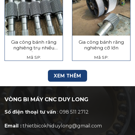
Gia công bánh răng
Gia công bánh răng
nghiêng trụ nhiều
nghiêng cỡ lớn
tầng
Mã SP:
Mã SP:
XEM THÊM
VÒNG BI MÁY CNC DUY LONG
Số điện thoại tư vấn
: 098 511 2712
Email :
thietbicokhiduylong@gmail.com