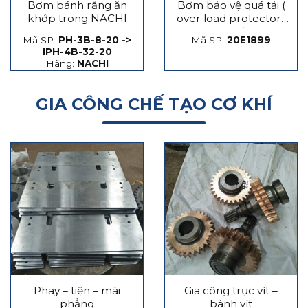
Bơm bánh răng ăn
Bơm bảo vệ quá tải (
khớp trong NACHI
over load protector)
máy dập
Mã SP:
PH-3B-8-20 ->
Mã SP:
20E1899
IPH-4B-32-20
Hãng:
NACHI
GIA CÔNG CHẾ TẠO CƠ KHÍ
Phay – tiện – mài
Gia công trục vít –
phẳng
bánh vít