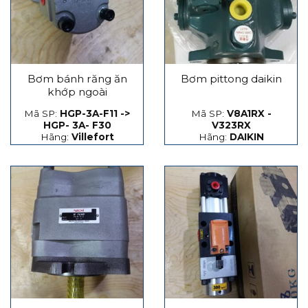
Bơm bánh răng ăn
Bơm pittong daikin
khớp ngoài
Mã SP:
HGP-3A-F11 ->
Mã SP:
V8A1RX -
HGP- 3A- F30
V323RX
Hãng:
Villefort
Hãng:
DAIKIN