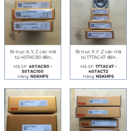
Bi trục X, Y, Z các mã
Bi trục X ,Y ,Z các mã
từ 40TAC90 đến
từ 17TAC47 đến
50TAC100
40TAC72
Mã SP:
40TAC90 -
Mã SP:
17TAC47 -
50TAC100
40TAC72
Hãng:
NSKHPS
Hãng:
NSKHPS