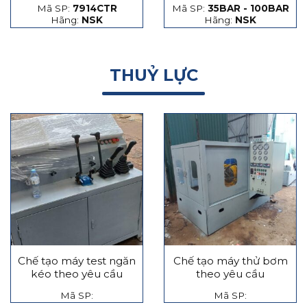
Mã SP:
7914CTR
Mã SP:
35BAR - 100BAR
hạt thép và hạt gốm
Hãng:
NSK
Hãng:
NSK
THUỶ LỰC
Chế tạo máy test ngăn
Chế tạo máy thử bơm
kéo theo yêu cầu
theo yêu cầu
Mã SP:
Mã SP: