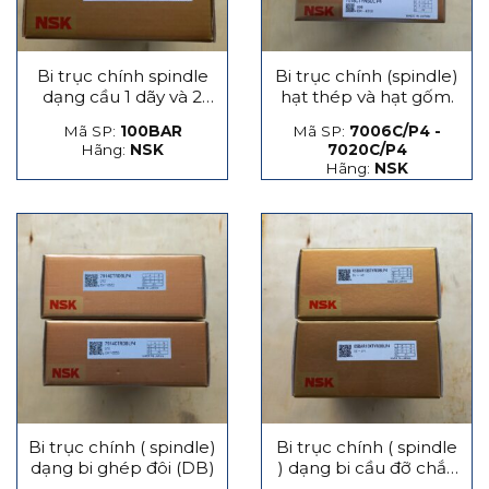
Bi trục chính spindle
Bi trục chính (spindle)
dạng cầu 1 dãy và 2
hạt thép và hạt gốm.
dãy
Mã SP:
100BAR
Mã SP:
7006C/P4 -
Hãng:
NSK
7020C/P4
Hãng:
NSK
Bi trục chính ( spindle)
Bi trục chính ( spindle
dạng bi ghép đôi (DB)
) dạng bi cầu đỡ chắn
lực phát sinh dọc trục,