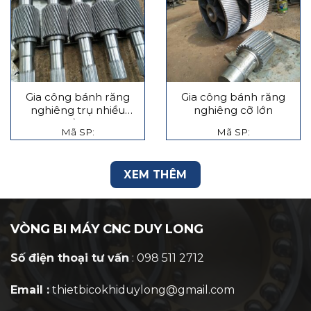
Gia công bánh răng
Gia công bánh răng
nghiêng trụ nhiều
nghiêng cỡ lớn
tầng
Mã SP:
Mã SP:
XEM THÊM
VÒNG BI MÁY CNC DUY LONG
Số điện thoại tư vấn
: 098 511 2712
Email :
thietbicokhiduylong@gmail.com