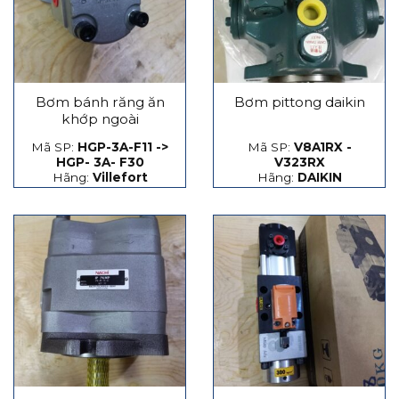
Bơm bánh răng ăn
Bơm pittong daikin
khớp ngoài
Mã SP:
HGP-3A-F11 ->
Mã SP:
V8A1RX -
HGP- 3A- F30
V323RX
Hãng:
Villefort
Hãng:
DAIKIN