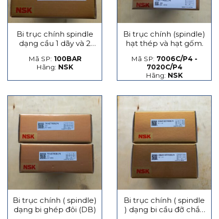
Bi trục chính spindle
Bi trục chính (spindle)
dạng cầu 1 dãy và 2
hạt thép và hạt gốm.
dãy
Mã SP:
100BAR
Mã SP:
7006C/P4 -
Hãng:
NSK
7020C/P4
Hãng:
NSK
Bi trục chính ( spindle)
Bi trục chính ( spindle
dạng bi ghép đôi (DB)
) dạng bi cầu đỡ chắn
lực phát sinh dọc trục,