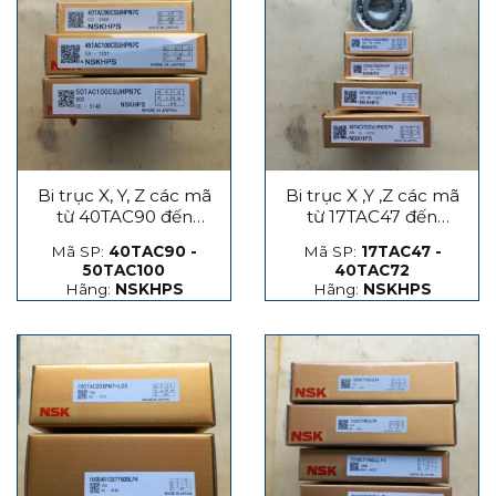
Bi trục X, Y, Z các mã
Bi trục X ,Y ,Z các mã
từ 40TAC90 đến
từ 17TAC47 đến
50TAC100
40TAC72
Mã SP:
40TAC90 -
Mã SP:
17TAC47 -
50TAC100
40TAC72
Hãng:
NSKHPS
Hãng:
NSKHPS