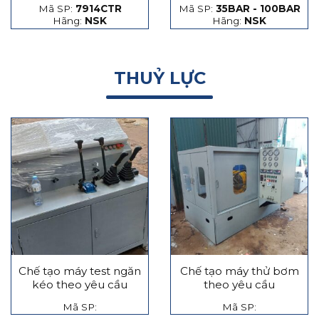
Mã SP:
7914CTR
Mã SP:
35BAR - 100BAR
hạt thép và hạt gốm
Hãng:
NSK
Hãng:
NSK
THUỶ LỰC
Chế tạo máy test ngăn
Chế tạo máy thử bơm
kéo theo yêu cầu
theo yêu cầu
Mã SP:
Mã SP: