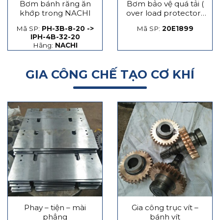
Bơm bánh răng ăn
Bơm bảo vệ quá tải (
khớp trong NACHI
over load protector)
máy dập
Mã SP:
PH-3B-8-20 ->
Mã SP:
20E1899
IPH-4B-32-20
Hãng:
NACHI
GIA CÔNG CHẾ TẠO CƠ KHÍ
Phay – tiện – mài
Gia công trục vít –
phẳng
bánh vít