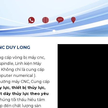
CNC DUY LONG
p vòng bị máy cnc, ​​​​​​​
spindle, Linh kiện Máy
 Không chỉ là cung cấp
puter numerical ).
o dưỡng máy CNC, Cung cấp
lực, thiết bị thủy lực,
ắt dây thủy lực theo yêu
chúng tôi thấu hiểu tầm
ếp đến chất lượng sản