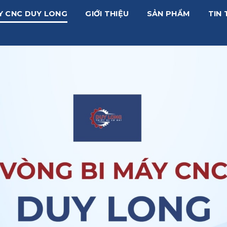
Y CNC DUY LONG
GIỚI THIỆU
SẢN PHẨM
TIN 