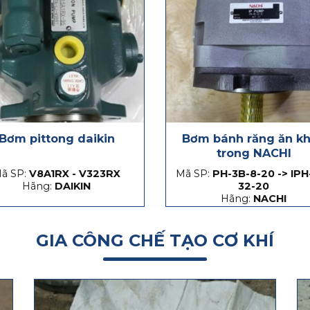
Bơm pittong daikin
Bơm bánh răng ăn k
trong NACHI
ã SP:
V8A1RX - V323RX
Mã SP:
PH-3B-8-20 -> IPH
Hãng:
DAIKIN
32-20
Hãng:
NACHI
GIA CÔNG CHẾ TẠO CƠ KHÍ