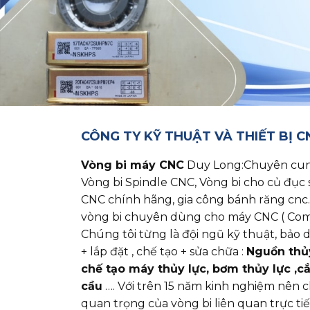
CÔNG TY KỸ THUẬT VÀ THIẾT BỊ 
Vòng bi máy CNC
Duy Long:Chuyên cung cấ
Vòng bi Spindle CNC, Vòng bi cho củ đục 
CNC chính hãng, gia công bánh răng cnc.
vòng bi chuyên dùng cho máy CNC ( Com
Chúng tôi từng là đội ngũ kỹ thuật, bả
+ lắp đặt , chế tạo + sửa chữa :
Nguồn thủy 
chế tạo máy thủy lực, bơm thủy lực ,c
cầu
…. Với trên 15 năm kinh nghiệm nên 
quan trọng của vòng bi liên quan trực ti