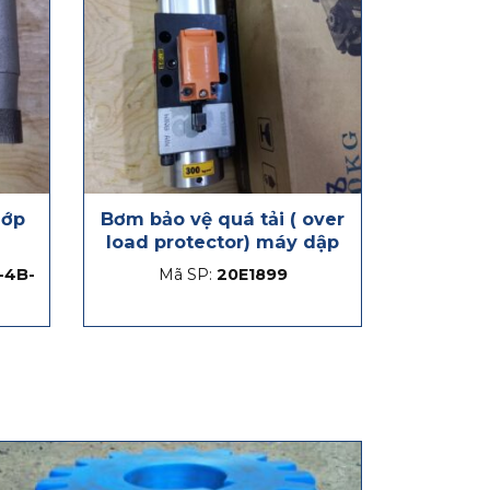
hớp
Bơm bảo vệ quá tải ( over
load protector) máy dập
-4B-
Mã SP:
20E1899