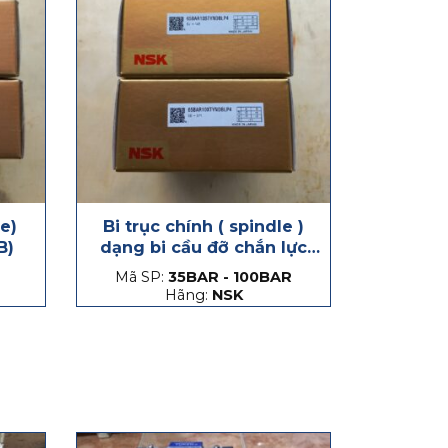
le)
Bi trục chính ( spindle )
B)
dạng bi cầu đỡ chắn lực
phát sinh dọc trục, hạt
Mã SP:
35BAR - 100BAR
thép và hạt gốm
Hãng:
NSK