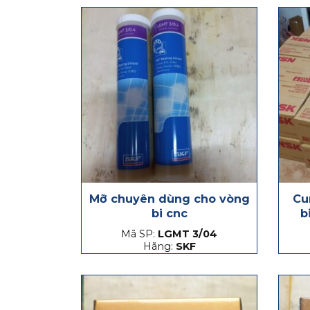
Mỡ chuyên dùng cho vòng
Cu
bi cnc
b
Mã SP:
LGMT 3/04
Hãng:
SKF