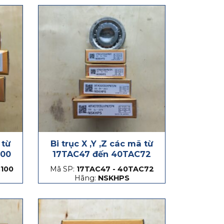
 từ
Bi trục X ,Y ,Z các mã từ
100
17TAC47 đến 40TAC72
100
Mã SP:
17TAC47 - 40TAC72
Hãng:
NSKHPS