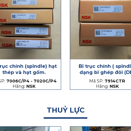
trục chính (spindle) hạt
Bi trục chính ( spind
thép và hạt gốm.
dạng bi ghép đôi (D
SP:
7006C/P4 - 7020C/P4
Mã SP:
7914CTR
Hãng:
NSK
Hãng:
NSK
THUỶ LỰC