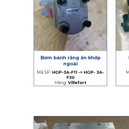
Bơm bánh răng ăn khớp
ngoài
Mã SP:
HGP-3A-F11 -> HGP- 3A-
M
F30
Hãng:
Villefort