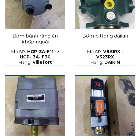
Bơm bánh răng ăn
Bơm pittong daikin
khớp ngoài
Mã SP:
HGP-3A-F11 ->
Mã SP:
V8A1RX -
HGP- 3A- F30
V323RX
Hãng:
Villefort
Hãng:
DAIKIN