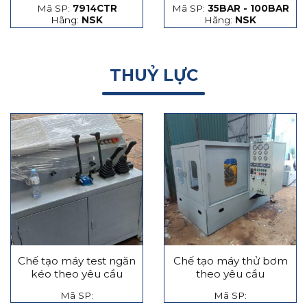
Mã SP:
7914CTR
Mã SP:
35BAR - 100BAR
hạt thép và hạt gốm
Hãng:
NSK
Hãng:
NSK
THUỶ LỰC
Chế tạo máy test ngăn
Chế tạo máy thử bơm
kéo theo yêu cầu
theo yêu cầu
Mã SP:
Mã SP: