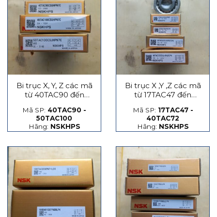
Bi trục X, Y, Z các mã
Bi trục X ,Y ,Z các mã
từ 40TAC90 đến
từ 17TAC47 đến
50TAC100
40TAC72
Mã SP:
40TAC90 -
Mã SP:
17TAC47 -
50TAC100
40TAC72
Hãng:
NSKHPS
Hãng:
NSKHPS