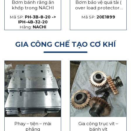
Bơm bánh răng ăn
Bơm bảo vệ quá tải (
khớp trong NACHI
over load protector)
máy dập
Mã SP:
PH-3B-8-20 ->
Mã SP:
20E1899
IPH-4B-32-20
Hãng:
NACHI
GIA CÔNG CHẾ TẠO CƠ KHÍ
Phay – tiện – mài
Gia công trục vít –
phẳng
bánh vít