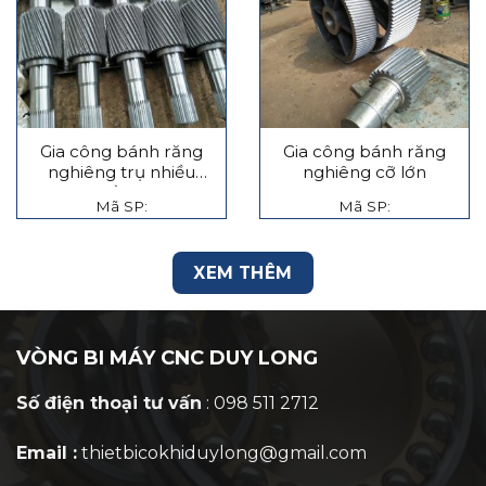
Gia công bánh răng
Gia công bánh răng
nghiêng trụ nhiều
nghiêng cỡ lớn
tầng
Mã SP:
Mã SP:
XEM THÊM
VÒNG BI MÁY CNC DUY LONG
Số điện thoại tư vấn
: 098 511 2712
Email :
thietbicokhiduylong@gmail.com