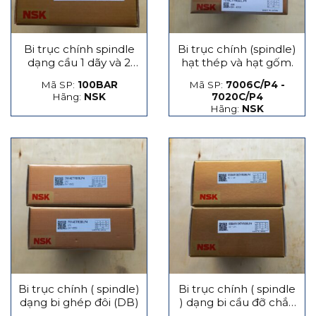
Bi trục chính spindle
Bi trục chính (spindle)
dạng cầu 1 dãy và 2
hạt thép và hạt gốm.
dãy
Mã SP:
100BAR
Mã SP:
7006C/P4 -
Hãng:
NSK
7020C/P4
Hãng:
NSK
Bi trục chính ( spindle)
Bi trục chính ( spindle
dạng bi ghép đôi (DB)
) dạng bi cầu đỡ chắn
lực phát sinh dọc trục,