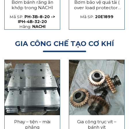
Bơm bánh răng ăn
Bơm bảo vệ quá tải (
khớp trong NACHI
over load protector)
máy dập
Mã SP:
PH-3B-8-20 ->
Mã SP:
20E1899
IPH-4B-32-20
Hãng:
NACHI
GIA CÔNG CHẾ TẠO CƠ KHÍ
Phay – tiện – mài
Gia công trục vít –
phẳng
bánh vít