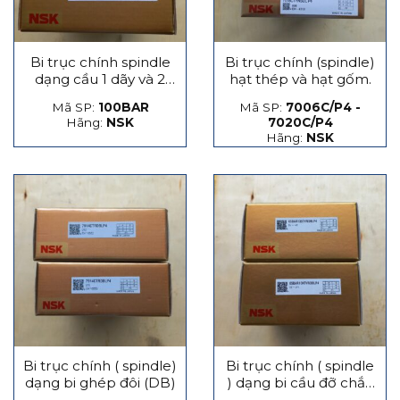
Bi trục chính spindle
Bi trục chính (spindle)
dạng cầu 1 dãy và 2
hạt thép và hạt gốm.
dãy
Mã SP:
100BAR
Mã SP:
7006C/P4 -
Hãng:
NSK
7020C/P4
Hãng:
NSK
Bi trục chính ( spindle)
Bi trục chính ( spindle
dạng bi ghép đôi (DB)
) dạng bi cầu đỡ chắn
lực phát sinh dọc trục,