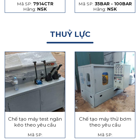
Mã SP:
7914CTR
Mã SP:
35BAR - 100BAR
hạt thép và hạt gốm
Hãng:
NSK
Hãng:
NSK
THUỶ LỰC
Chế tạo máy test ngăn
Chế tạo máy thử bơm
kéo theo yêu cầu
theo yêu cầu
Mã SP:
Mã SP: