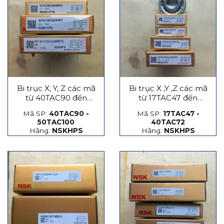
Bi trục X, Y, Z các mã
Bi trục X ,Y ,Z các mã
từ 40TAC90 đến
từ 17TAC47 đến
50TAC100
40TAC72
Mã SP:
40TAC90 -
Mã SP:
17TAC47 -
50TAC100
40TAC72
Hãng:
NSKHPS
Hãng:
NSKHPS