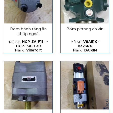
Bơm bánh răng ăn
Bơm pittong daikin
khớp ngoài
Mã SP:
HGP-3A-F11 ->
Mã SP:
V8A1RX -
HGP- 3A- F30
V323RX
Hãng:
Villefort
Hãng:
DAIKIN