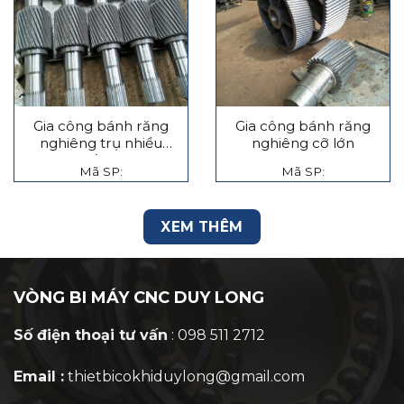
Gia công bánh răng
Gia công bánh răng
nghiêng trụ nhiều
nghiêng cỡ lớn
tầng
Mã SP:
Mã SP:
XEM THÊM
VÒNG BI MÁY CNC DUY LONG
Số điện thoại tư vấn
: 098 511 2712
Email :
thietbicokhiduylong@gmail.com