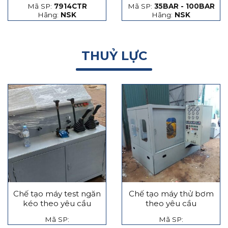
Mã SP:
7914CTR
Mã SP:
35BAR - 100BAR
hạt thép và hạt gốm
Hãng:
NSK
Hãng:
NSK
THUỶ LỰC
Chế tạo máy test ngăn
Chế tạo máy thử bơm
kéo theo yêu cầu
theo yêu cầu
Mã SP:
Mã SP: