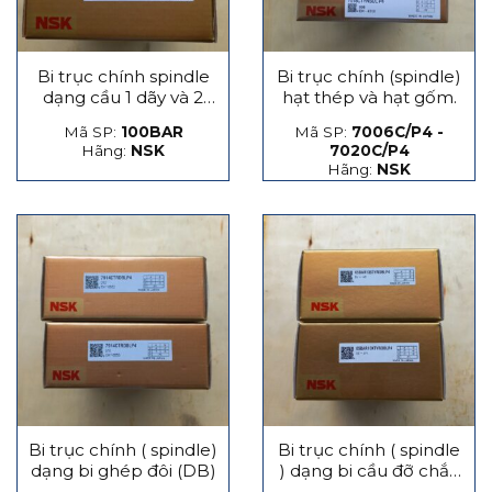
Bi trục chính spindle
Bi trục chính (spindle)
dạng cầu 1 dãy và 2
hạt thép và hạt gốm.
dãy
Mã SP:
100BAR
Mã SP:
7006C/P4 -
Hãng:
NSK
7020C/P4
Hãng:
NSK
Bi trục chính ( spindle)
Bi trục chính ( spindle
dạng bi ghép đôi (DB)
) dạng bi cầu đỡ chắn
lực phát sinh dọc trục,