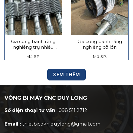
Gia công bánh răng
Gia công bánh răng
nghiêng trụ nhiều
nghiêng cỡ lớn
tầng
Mã SP:
Mã SP:
XEM THÊM
VÒNG BI MÁY CNC DUY LONG
Số điện thoại tư vấn
: 098 511 2712
Email :
thietbicokhiduylong@gmail.com