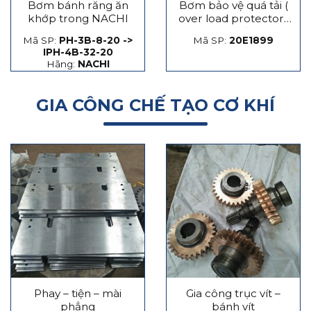
Bơm bánh răng ăn
Bơm bảo vệ quá tải (
khớp trong NACHI
over load protector)
máy dập
Mã SP:
PH-3B-8-20 ->
Mã SP:
20E1899
IPH-4B-32-20
Hãng:
NACHI
GIA CÔNG CHẾ TẠO CƠ KHÍ
Phay – tiện – mài
Gia công trục vít –
phẳng
bánh vít