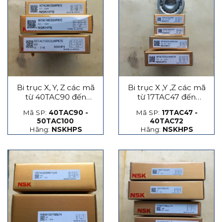
Bi trục X, Y, Z các mã
Bi trục X ,Y ,Z các mã
từ 40TAC90 đến
từ 17TAC47 đến
50TAC100
40TAC72
Mã SP:
40TAC90 -
Mã SP:
17TAC47 -
50TAC100
40TAC72
Hãng:
NSKHPS
Hãng:
NSKHPS