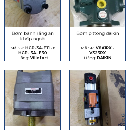
Bơm bánh răng ăn
Bơm pittong daikin
khớp ngoài
Mã SP:
HGP-3A-F11 ->
Mã SP:
V8A1RX -
HGP- 3A- F30
V323RX
Hãng:
Villefort
Hãng:
DAIKIN