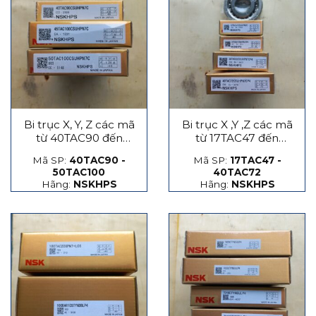
Bi trục X, Y, Z các mã
Bi trục X ,Y ,Z các mã
từ 40TAC90 đến
từ 17TAC47 đến
50TAC100
40TAC72
Mã SP:
40TAC90 -
Mã SP:
17TAC47 -
50TAC100
40TAC72
Hãng:
NSKHPS
Hãng:
NSKHPS