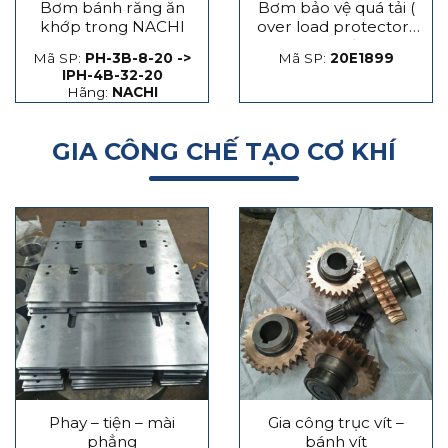
Bơm bánh răng ăn
Bơm bảo vệ quá tải (
khớp trong NACHI
over load protector)
máy dập
Mã SP:
PH-3B-8-20 ->
Mã SP:
20E1899
IPH-4B-32-20
Hãng:
NACHI
GIA CÔNG CHẾ TẠO CƠ KHÍ
Phay – tiện – mài
Gia công trục vít –
phẳng
bánh vít