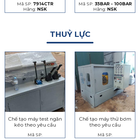
Mã SP:
7914CTR
Mã SP:
35BAR - 100BAR
hạt thép và hạt gốm
Hãng:
NSK
Hãng:
NSK
THUỶ LỰC
Chế tạo máy test ngăn
Chế tạo máy thử bơm
kéo theo yêu cầu
theo yêu cầu
Mã SP:
Mã SP: