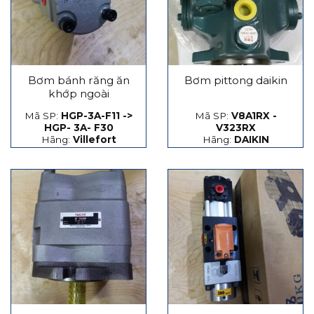
Bơm bánh răng ăn
Bơm pittong daikin
khớp ngoài
Mã SP:
HGP-3A-F11 ->
Mã SP:
V8A1RX -
HGP- 3A- F30
V323RX
Hãng:
Villefort
Hãng:
DAIKIN