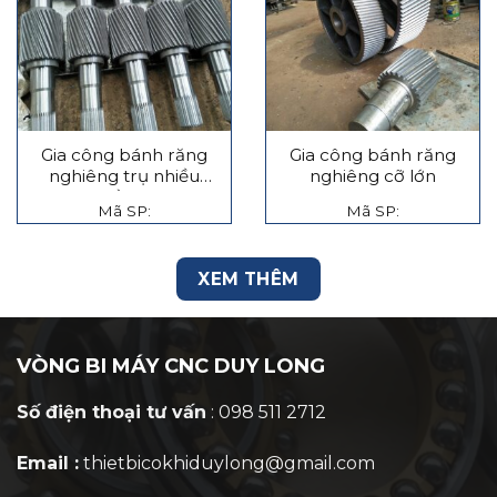
Gia công bánh răng
Gia công bánh răng
nghiêng trụ nhiều
nghiêng cỡ lớn
tầng
Mã SP:
Mã SP:
XEM THÊM
VÒNG BI MÁY CNC DUY LONG
Số điện thoại tư vấn
: 098 511 2712
Email :
thietbicokhiduylong@gmail.com