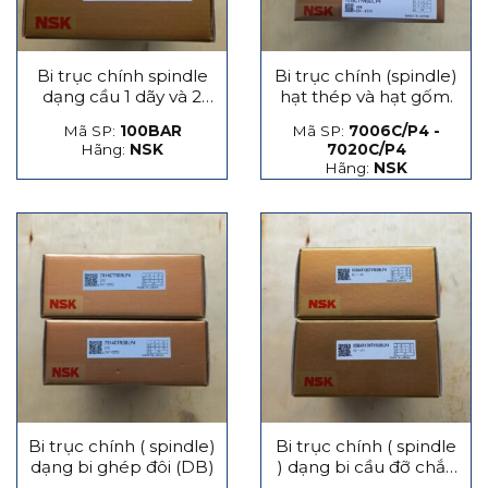
Bi trục chính spindle
Bi trục chính (spindle)
dạng cầu 1 dãy và 2
hạt thép và hạt gốm.
dãy
Mã SP:
100BAR
Mã SP:
7006C/P4 -
Hãng:
NSK
7020C/P4
Hãng:
NSK
Bi trục chính ( spindle)
Bi trục chính ( spindle
dạng bi ghép đôi (DB)
) dạng bi cầu đỡ chắn
lực phát sinh dọc trục,