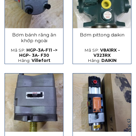
Bơm bánh răng ăn
Bơm pittong daikin
khớp ngoài
Mã SP:
HGP-3A-F11 ->
Mã SP:
V8A1RX -
HGP- 3A- F30
V323RX
Hãng:
Villefort
Hãng:
DAIKIN