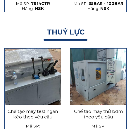
Mã SP:
7914CTR
Mã SP:
35BAR - 100BAR
hạt thép và hạt gốm
Hãng:
NSK
Hãng:
NSK
THUỶ LỰC
Chế tạo máy test ngăn
Chế tạo máy thử bơm
kéo theo yêu cầu
theo yêu cầu
Mã SP:
Mã SP: