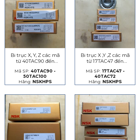
Bi trục X, Y, Z các mã
Bi trục X ,Y ,Z các mã
từ 40TAC90 đến
từ 17TAC47 đến
50TAC100
40TAC72
Mã SP:
40TAC90 -
Mã SP:
17TAC47 -
50TAC100
40TAC72
Hãng:
NSKHPS
Hãng:
NSKHPS