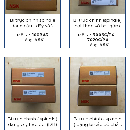
Bi trục chính spindle
Bi trục chính (spindle)
dạng cầu 1 dãy và 2
hạt thép và hạt gốm.
dãy
Mã SP:
100BAR
Mã SP:
7006C/P4 -
Hãng:
NSK
7020C/P4
Hãng:
NSK
Bi trục chính ( spindle)
Bi trục chính ( spindle
dạng bi ghép đôi (DB)
) dạng bi cầu đỡ chắn
lực phát sinh dọc trục,