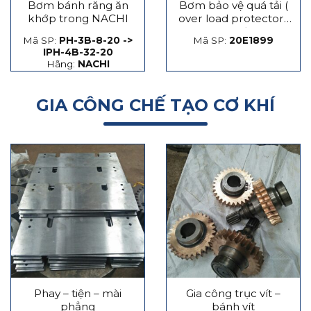
Bơm bánh răng ăn
Bơm bảo vệ quá tải (
khớp trong NACHI
over load protector)
máy dập
Mã SP:
PH-3B-8-20 ->
Mã SP:
20E1899
IPH-4B-32-20
Hãng:
NACHI
GIA CÔNG CHẾ TẠO CƠ KHÍ
Phay – tiện – mài
Gia công trục vít –
phẳng
bánh vít