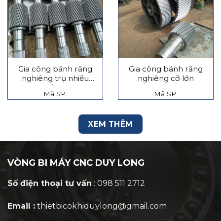
Gia công bánh răng
Gia công bánh răng
nghiêng trụ nhiều
nghiêng cỡ lớn
tầng
Mã SP:
Mã SP:
XEM THÊM
VÒNG BI MÁY CNC DUY LONG
Số điện thoại tư vấn
: 098 511 2712
Email :
thietbicokhiduylong@gmail.com