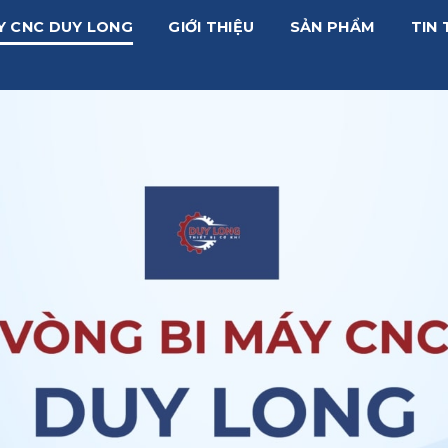
Y CNC DUY LONG
GIỚI THIỆU
SẢN PHẨM
TIN 