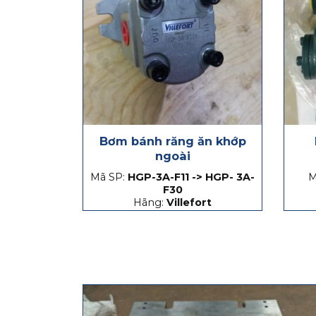
Bơm bánh răng ăn khớp
ngoài
Mã SP:
HGP-3A-F11 -> HGP- 3A-
M
F30
Hãng:
Villefort