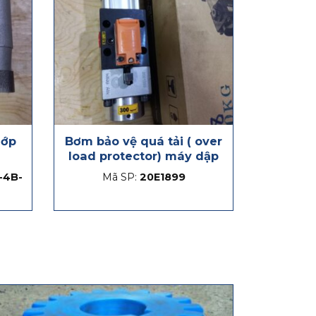
hớp
Bơm bảo vệ quá tải ( over
load protector) máy dập
-4B-
Mã SP:
20E1899