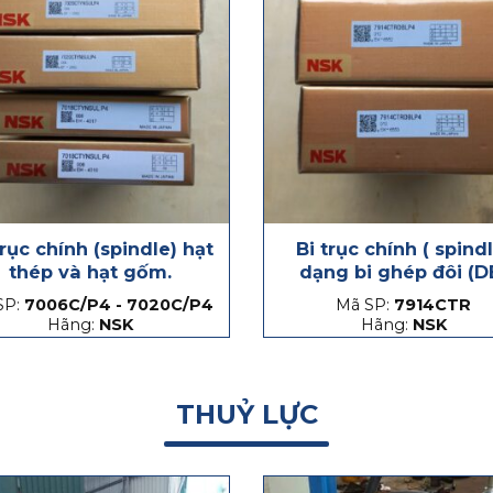
trục chính (spindle) hạt
Bi trục chính ( spind
thép và hạt gốm.
dạng bi ghép đôi (D
SP:
7006C/P4 - 7020C/P4
Mã SP:
7914CTR
Hãng:
NSK
Hãng:
NSK
THUỶ LỰC