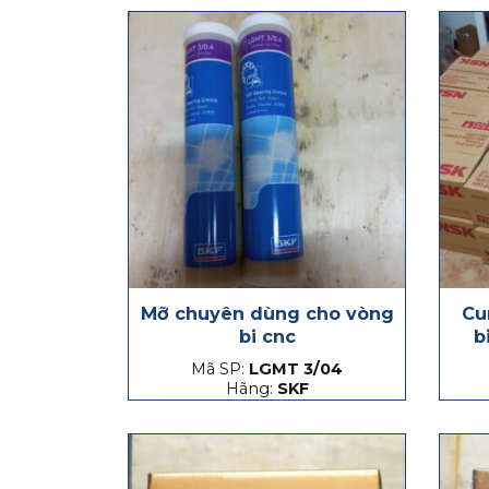
Mỡ chuyên dùng cho vòng
Cu
bi cnc
b
Mã SP:
LGMT 3/04
Hãng:
SKF