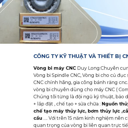
CÔNG TY KỸ THUẬT VÀ THIẾT BỊ 
Vòng bi máy CNC
Duy Long:Chuyên cung cấ
Vòng bi Spindle CNC, Vòng bi cho củ đục 
CNC chính hãng, gia công bánh răng cnc.
vòng bi chuyên dùng cho máy CNC ( Com
Chúng tôi từng là đội ngũ kỹ thuật, bả
+ lắp đặt , chế tạo + sửa chữa :
Nguồn thủy 
chế tạo máy thủy lực, bơm thủy lực ,c
cầu
…. Với trên 15 năm kinh nghiệm nên 
quan trọng của vòng bi liên quan trực ti