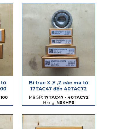
 từ
Bi trục X ,Y ,Z các mã từ
100
17TAC47 đến 40TAC72
100
Mã SP:
17TAC47 - 40TAC72
Hãng:
NSKHPS