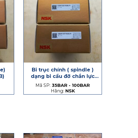
le)
Bi trục chính ( spindle )
B)
dạng bi cầu đỡ chắn lực
phát sinh dọc trục, hạt
Mã SP:
35BAR - 100BAR
thép và hạt gốm
Hãng:
NSK