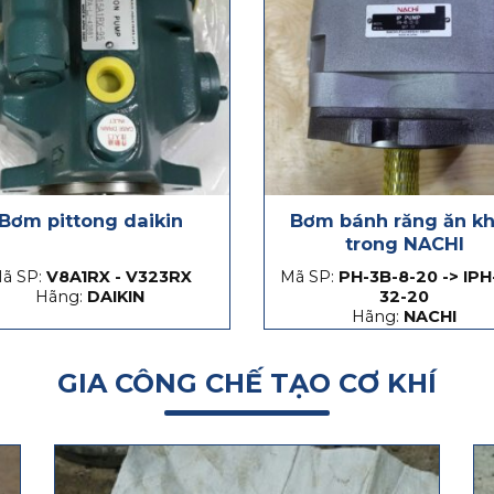
Bơm pittong daikin
Bơm bánh răng ăn k
trong NACHI
ã SP:
V8A1RX - V323RX
Mã SP:
PH-3B-8-20 -> IPH
Hãng:
DAIKIN
32-20
Hãng:
NACHI
GIA CÔNG CHẾ TẠO CƠ KHÍ