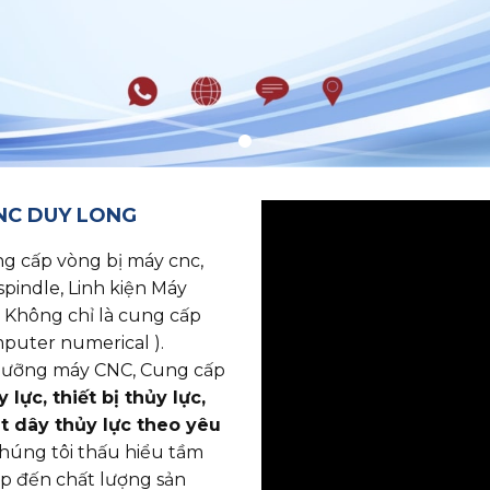
CNC DUY LONG
p vòng bị máy cnc, ​​​​​​​
spindle, Linh kiện Máy
 Không chỉ là cung cấp
puter numerical ).
o dưỡng máy CNC, Cung cấp
lực, thiết bị thủy lực,
ắt dây thủy lực theo yêu
chúng tôi thấu hiểu tầm
ếp đến chất lượng sản