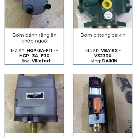
Bơm bánh răng ăn
Bơm pittong daikin
khớp ngoài
Mã SP:
HGP-3A-F11 ->
Mã SP:
V8A1RX -
HGP- 3A- F30
V323RX
Hãng:
Villefort
Hãng:
DAIKIN