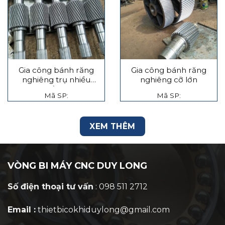
Gia công bánh răng
Gia công bánh răng
nghiêng trụ nhiều
nghiêng cỡ lớn
tầng
Mã SP:
Mã SP:
XEM THÊM
VÒNG BI MÁY CNC DUY LONG
Số điện thoại tư vấn
: 098 511 2712
Email :
thietbicokhiduylong@gmail.com