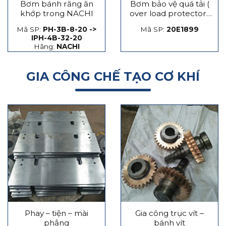
Bơm bánh răng ăn
Bơm bảo vệ quá tải (
khớp trong NACHI
over load protector)
máy dập
Mã SP:
PH-3B-8-20 ->
Mã SP:
20E1899
IPH-4B-32-20
Hãng:
NACHI
GIA CÔNG CHẾ TẠO CƠ KHÍ
Phay – tiện – mài
Gia công trục vít –
phẳng
bánh vít