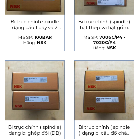
Bi trục chính spindle
Bi trục chính (spindle)
dạng cầu 1 dãy và 2
hạt thép và hạt gốm.
dãy
Mã SP:
100BAR
Mã SP:
7006C/P4 -
Hãng:
NSK
7020C/P4
Hãng:
NSK
Bi trục chính ( spindle)
Bi trục chính ( spindle
dạng bi ghép đôi (DB)
) dạng bi cầu đỡ chắn
lực phát sinh dọc trục,