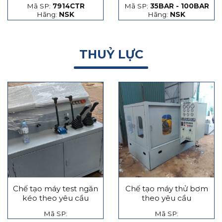
Mã SP:
7914CTR
Mã SP:
35BAR - 100BAR
hạt thép và hạt gốm
Hãng:
NSK
Hãng:
NSK
THUỶ LỰC
Chế tạo máy test ngăn
Chế tạo máy thử bơm
kéo theo yêu cầu
theo yêu cầu
Mã SP:
Mã SP: