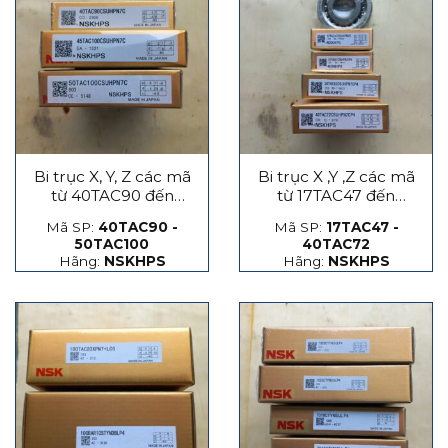
Bi trục X, Y, Z các mã
Bi trục X ,Y ,Z các mã
từ 40TAC90 đến
từ 17TAC47 đến
50TAC100
40TAC72
Mã SP:
40TAC90 -
Mã SP:
17TAC47 -
50TAC100
40TAC72
Hãng:
NSKHPS
Hãng:
NSKHPS