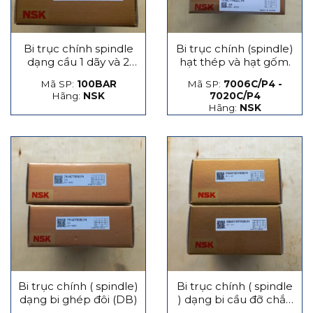
Bi trục chính spindle
Bi trục chính (spindle)
dạng cầu 1 dãy và 2
hạt thép và hạt gốm.
dãy
Mã SP:
100BAR
Mã SP:
7006C/P4 -
Hãng:
NSK
7020C/P4
Hãng:
NSK
Bi trục chính ( spindle)
Bi trục chính ( spindle
dạng bi ghép đôi (DB)
) dạng bi cầu đỡ chắn
lực phát sinh dọc trục,