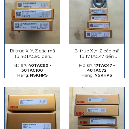
Bi trục X, Y, Z các mã
Bi trục X ,Y ,Z các mã
từ 40TAC90 đến
từ 17TAC47 đến
50TAC100
40TAC72
Mã SP:
40TAC90 -
Mã SP:
17TAC47 -
50TAC100
40TAC72
Hãng:
NSKHPS
Hãng:
NSKHPS