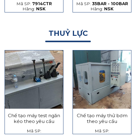
Mã SP:
7914CTR
Mã SP:
35BAR - 100BAR
hạt thép và hạt gốm
Hãng:
NSK
Hãng:
NSK
THUỶ LỰC
Chế tạo máy test ngăn
Chế tạo máy thử bơm
kéo theo yêu cầu
theo yêu cầu
Mã SP:
Mã SP: