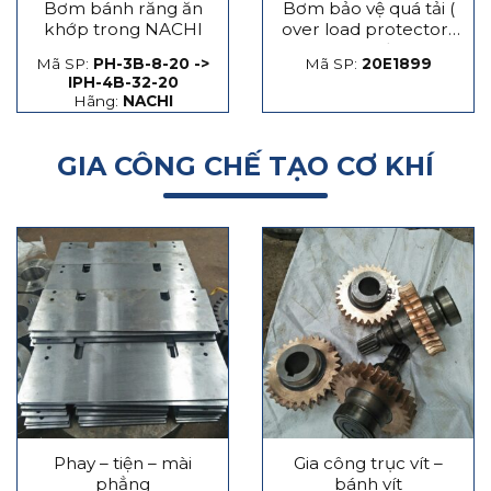
Bơm bánh răng ăn
Bơm bảo vệ quá tải (
khớp trong NACHI
over load protector)
máy dập
Mã SP:
PH-3B-8-20 ->
Mã SP:
20E1899
IPH-4B-32-20
Hãng:
NACHI
GIA CÔNG CHẾ TẠO CƠ KHÍ
Phay – tiện – mài
Gia công trục vít –
phẳng
bánh vít