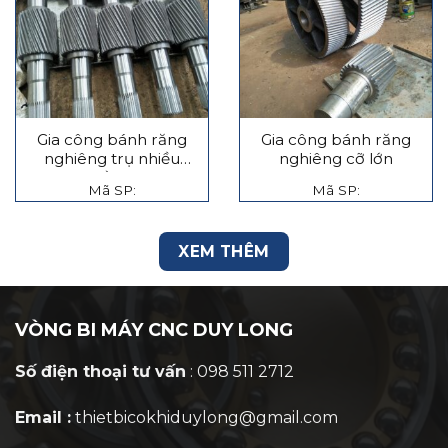
Gia công bánh răng
Gia công bánh răng
nghiêng trụ nhiều
nghiêng cỡ lớn
tầng
Mã SP:
Mã SP:
XEM THÊM
VÒNG BI MÁY CNC DUY LONG
Số điện thoại tư vấn
: 098 511 2712
Email :
thietbicokhiduylong@gmail.com