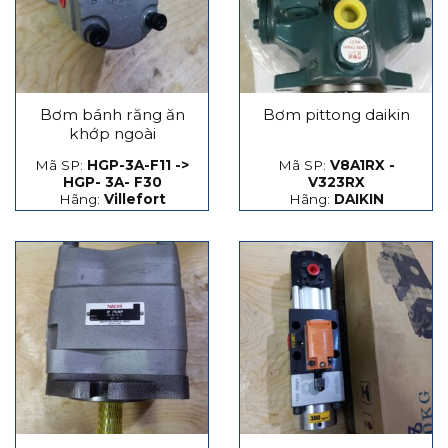
Bơm bánh răng ăn
Bơm pittong daikin
khớp ngoài
Mã SP:
HGP-3A-F11 ->
Mã SP:
V8A1RX -
HGP- 3A- F30
V323RX
Hãng:
Villefort
Hãng:
DAIKIN