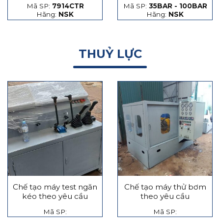
Mã SP:
7914CTR
Mã SP:
35BAR - 100BAR
hạt thép và hạt gốm
Hãng:
NSK
Hãng:
NSK
THUỶ LỰC
Chế tạo máy test ngăn
Chế tạo máy thử bơm
kéo theo yêu cầu
theo yêu cầu
Mã SP:
Mã SP: