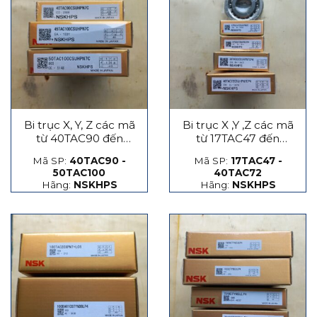
Bi trục X, Y, Z các mã
Bi trục X ,Y ,Z các mã
từ 40TAC90 đến
từ 17TAC47 đến
50TAC100
40TAC72
Mã SP:
40TAC90 -
Mã SP:
17TAC47 -
50TAC100
40TAC72
Hãng:
NSKHPS
Hãng:
NSKHPS