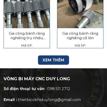
Gia công bánh răng
Gia công bánh răng
nghiêng trụ nhiều
nghiêng cỡ lớn
tầng
Mã SP:
Mã SP:
XEM THÊM
VÒNG BI MÁY CNC DUY LONG
Số điện thoại tư vấn
: 098 511 2712
Email :
thietbicokhiduylong@gmail.com