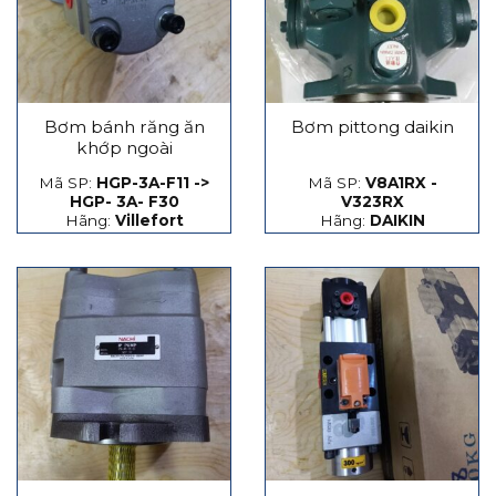
Bơm bánh răng ăn
Bơm pittong daikin
khớp ngoài
Mã SP:
HGP-3A-F11 ->
Mã SP:
V8A1RX -
HGP- 3A- F30
V323RX
Hãng:
Villefort
Hãng:
DAIKIN