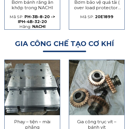
Bơm bánh răng ăn
Bơm bảo vệ quá tải (
khớp trong NACHI
over load protector)
máy dập
Mã SP:
PH-3B-8-20 ->
Mã SP:
20E1899
IPH-4B-32-20
Hãng:
NACHI
GIA CÔNG CHẾ TẠO CƠ KHÍ
Phay – tiện – mài
Gia công trục vít –
phẳng
bánh vít