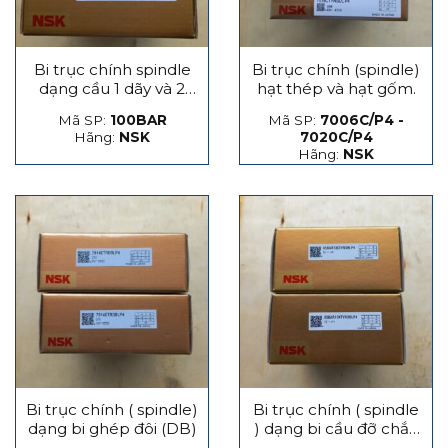
Bi trục chính spindle
Bi trục chính (spindle)
dạng cầu 1 dãy và 2
hạt thép và hạt gốm.
dãy
Mã SP:
100BAR
Mã SP:
7006C/P4 -
Hãng:
NSK
7020C/P4
Hãng:
NSK
Bi trục chính ( spindle)
Bi trục chính ( spindle
dạng bi ghép đôi (DB)
) dạng bi cầu đỡ chắn
lực phát sinh dọc trục,