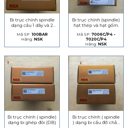
Bi trục chính spindle
Bi trục chính (spindle)
dạng cầu 1 dãy và 2
hạt thép và hạt gốm.
dãy
Mã SP:
100BAR
Mã SP:
7006C/P4 -
Hãng:
NSK
7020C/P4
Hãng:
NSK
Bi trục chính ( spindle)
Bi trục chính ( spindle
dạng bi ghép đôi (DB)
) dạng bi cầu đỡ chắn
lực phát sinh dọc trục,