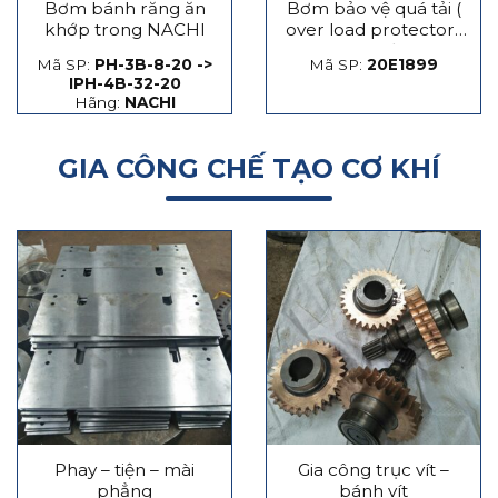
Bơm bánh răng ăn
Bơm bảo vệ quá tải (
khớp trong NACHI
over load protector)
máy dập
Mã SP:
PH-3B-8-20 ->
Mã SP:
20E1899
IPH-4B-32-20
Hãng:
NACHI
GIA CÔNG CHẾ TẠO CƠ KHÍ
Phay – tiện – mài
Gia công trục vít –
phẳng
bánh vít