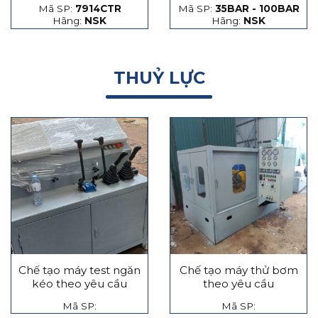
Mã SP:
7914CTR
Mã SP:
35BAR - 100BAR
hạt thép và hạt gốm
Hãng:
NSK
Hãng:
NSK
THUỶ LỰC
Chế tạo máy test ngăn
Chế tạo máy thử bơm
kéo theo yêu cầu
theo yêu cầu
Mã SP:
Mã SP: