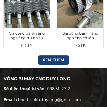
Gia công bánh răng
Gia công bánh răng
nghiêng trụ nhiều
nghiêng cỡ lớn
tầng
Mã SP:
Mã SP:
XEM THÊM
VÒNG BI MÁY CNC DUY LONG
Số điện thoại tư vấn
: 098 511 2712
Email :
thietbicokhiduylong@gmail.com