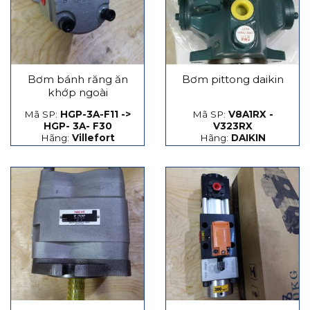
Bơm bánh răng ăn
Bơm pittong daikin
khớp ngoài
Mã SP:
HGP-3A-F11 ->
Mã SP:
V8A1RX -
HGP- 3A- F30
V323RX
Hãng:
Villefort
Hãng:
DAIKIN