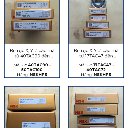
Bi trục X, Y, Z các mã
Bi trục X ,Y ,Z các mã
từ 40TAC90 đến
từ 17TAC47 đến
50TAC100
40TAC72
Mã SP:
40TAC90 -
Mã SP:
17TAC47 -
50TAC100
40TAC72
Hãng:
NSKHPS
Hãng:
NSKHPS