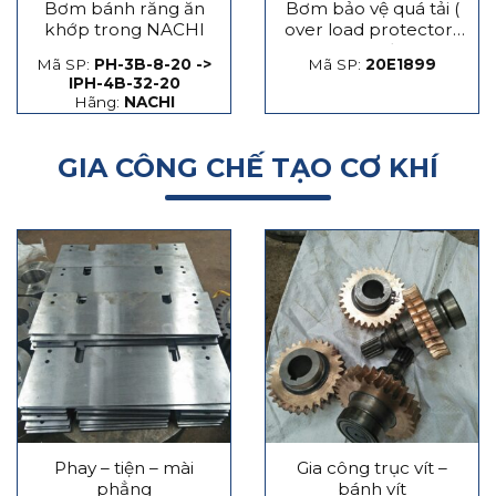
Bơm bánh răng ăn
Bơm bảo vệ quá tải (
khớp trong NACHI
over load protector)
máy dập
Mã SP:
PH-3B-8-20 ->
Mã SP:
20E1899
IPH-4B-32-20
Hãng:
NACHI
GIA CÔNG CHẾ TẠO CƠ KHÍ
Phay – tiện – mài
Gia công trục vít –
phẳng
bánh vít