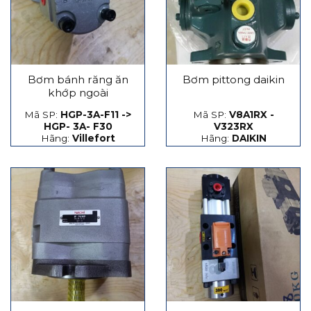
Bơm bánh răng ăn
Bơm pittong daikin
khớp ngoài
Mã SP:
HGP-3A-F11 ->
Mã SP:
V8A1RX -
HGP- 3A- F30
V323RX
Hãng:
Villefort
Hãng:
DAIKIN