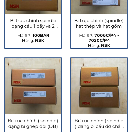
Bi trục chính spindle
Bi trục chính (spindle)
dạng cầu 1 dãy và 2
hạt thép và hạt gốm.
dãy
Mã SP:
100BAR
Mã SP:
7006C/P4 -
Hãng:
NSK
7020C/P4
Hãng:
NSK
Bi trục chính ( spindle)
Bi trục chính ( spindle
dạng bi ghép đôi (DB)
) dạng bi cầu đỡ chắn
lực phát sinh dọc trục,