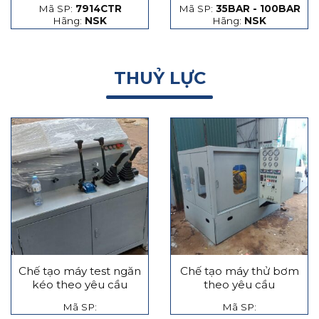
Mã SP:
7914CTR
Mã SP:
35BAR - 100BAR
hạt thép và hạt gốm
Hãng:
NSK
Hãng:
NSK
THUỶ LỰC
Chế tạo máy test ngăn
Chế tạo máy thử bơm
kéo theo yêu cầu
theo yêu cầu
Mã SP:
Mã SP: