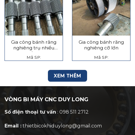
Gia công bánh răng
Gia công bánh răng
nghiêng trụ nhiều
nghiêng cỡ lớn
tầng
Mã SP:
Mã SP:
XEM THÊM
VÒNG BI MÁY CNC DUY LONG
Số điện thoại tư vấn
: 098 511 2712
Email :
thietbicokhiduylong@gmail.com