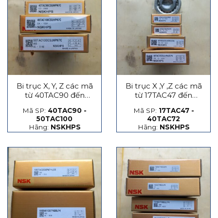
Bi trục X, Y, Z các mã
Bi trục X ,Y ,Z các mã
từ 40TAC90 đến
từ 17TAC47 đến
50TAC100
40TAC72
Mã SP:
40TAC90 -
Mã SP:
17TAC47 -
50TAC100
40TAC72
Hãng:
NSKHPS
Hãng:
NSKHPS