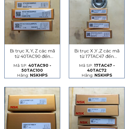
Bi trục X, Y, Z các mã
Bi trục X ,Y ,Z các mã
từ 40TAC90 đến
từ 17TAC47 đến
50TAC100
40TAC72
Mã SP:
40TAC90 -
Mã SP:
17TAC47 -
50TAC100
40TAC72
Hãng:
NSKHPS
Hãng:
NSKHPS