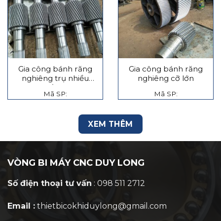
Gia công bánh răng
Gia công bánh răng
nghiêng trụ nhiều
nghiêng cỡ lớn
tầng
Mã SP:
Mã SP:
XEM THÊM
VÒNG BI MÁY CNC DUY LONG
Số điện thoại tư vấn
: 098 511 2712
Email :
thietbicokhiduylong@gmail.com