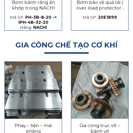
Bơm bánh răng ăn
Bơm bảo vệ quá tải (
khớp trong NACHI
over load protector)
máy dập
Mã SP:
PH-3B-8-20 ->
Mã SP:
20E1899
IPH-4B-32-20
Hãng:
NACHI
GIA CÔNG CHẾ TẠO CƠ KHÍ
Phay – tiện – mài
Gia công trục vít –
phẳng
bánh vít