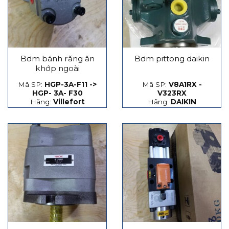
Bơm bánh răng ăn
Bơm pittong daikin
khớp ngoài
Mã SP:
HGP-3A-F11 ->
Mã SP:
V8A1RX -
HGP- 3A- F30
V323RX
Hãng:
Villefort
Hãng:
DAIKIN