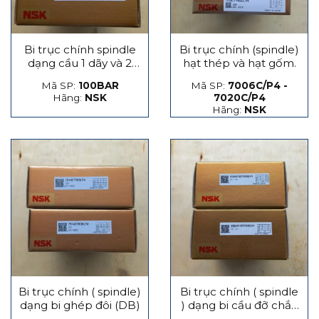
Bi trục chính spindle
Bi trục chính (spindle)
dạng cầu 1 dãy và 2
hạt thép và hạt gốm.
dãy
Mã SP:
100BAR
Mã SP:
7006C/P4 -
Hãng:
NSK
7020C/P4
Hãng:
NSK
Bi trục chính ( spindle)
Bi trục chính ( spindle
dạng bi ghép đôi (DB)
) dạng bi cầu đỡ chắn
lực phát sinh dọc trục,