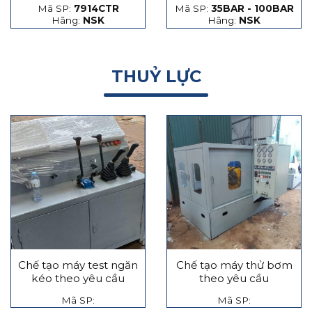
Mã SP:
7914CTR
Mã SP:
35BAR - 100BAR
hạt thép và hạt gốm
Hãng:
NSK
Hãng:
NSK
THUỶ LỰC
Chế tạo máy test ngăn
Chế tạo máy thử bơm
kéo theo yêu cầu
theo yêu cầu
Mã SP:
Mã SP: