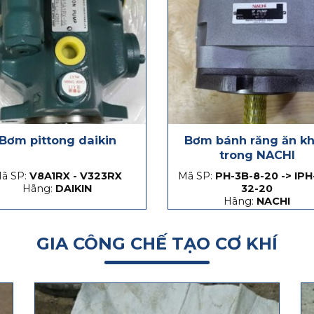
Bơm pittong daikin
Bơm bánh răng ăn k
trong NACHI
ã SP:
V8A1RX - V323RX
Mã SP:
PH-3B-8-20 -> IPH
Hãng:
DAIKIN
32-20
Hãng:
NACHI
GIA CÔNG CHẾ TẠO CƠ KHÍ