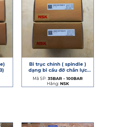
le)
Bi trục chính ( spindle )
B)
dạng bi cầu đỡ chắn lực
phát sinh dọc trục, hạt
Mã SP:
35BAR - 100BAR
thép và hạt gốm
Hãng:
NSK