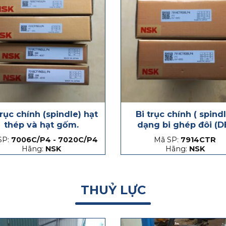
trục chính (spindle) hạt
Bi trục chính ( spind
thép và hạt gốm.
dạng bi ghép đôi (D
SP:
7006C/P4 - 7020C/P4
Mã SP:
7914CTR
Hãng:
NSK
Hãng:
NSK
THUỶ LỰC