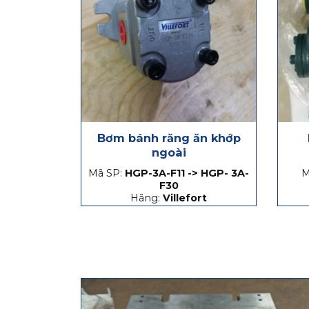
Bơm bánh răng ăn khớp
ngoài
Mã SP:
HGP-3A-F11 -> HGP- 3A-
M
F30
Hãng:
Villefort