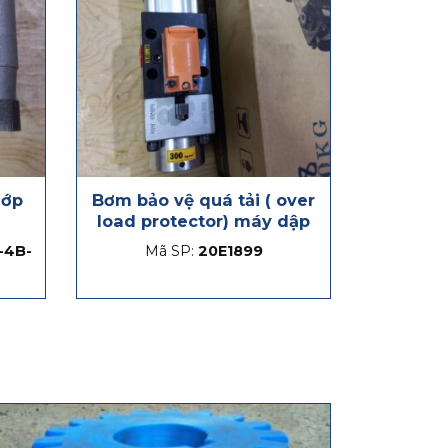
hớp
Bơm bảo vệ quá tải ( over
load protector) máy dập
-4B-
Mã SP:
20E1899