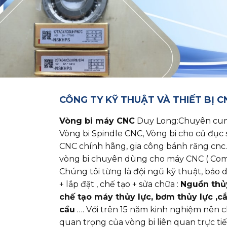
CÔNG TY KỸ THUẬT VÀ THIẾT BỊ 
Vòng bi máy CNC
Duy Long:Chuyên cung cấ
Vòng bi Spindle CNC, Vòng bi cho củ đục 
CNC chính hãng, gia công bánh răng cnc.
vòng bi chuyên dùng cho máy CNC ( Com
Chúng tôi từng là đội ngũ kỹ thuật, bả
+ lắp đặt , chế tạo + sửa chữa :
Nguồn thủy 
chế tạo máy thủy lực, bơm thủy lực ,c
cầu
…. Với trên 15 năm kinh nghiệm nên 
quan trọng của vòng bi liên quan trực ti