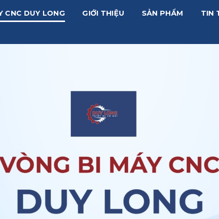
Y CNC DUY LONG
GIỚI THIỆU
SẢN PHẨM
TIN 