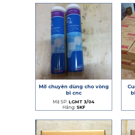
Mỡ chuyên dùng cho vòng
Cu
bi cnc
b
Mã SP:
LGMT 3/04
Hãng:
SKF