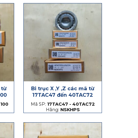
 từ
Bi trục X ,Y ,Z các mã từ
100
17TAC47 đến 40TAC72
100
Mã SP:
17TAC47 - 40TAC72
Hãng:
NSKHPS