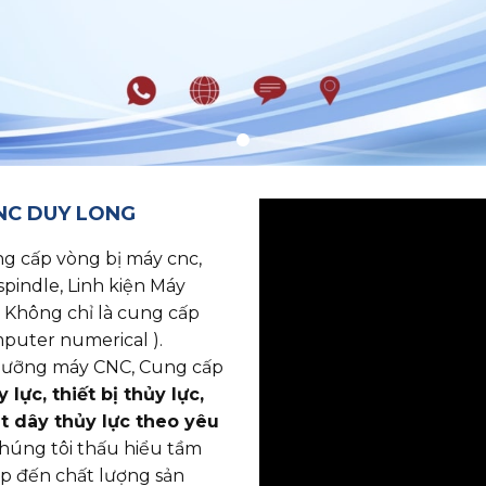
CNC DUY LONG
p vòng bị máy cnc, ​​​​​​​
spindle, Linh kiện Máy
 Không chỉ là cung cấp
puter numerical ).
o dưỡng máy CNC, Cung cấp
lực, thiết bị thủy lực,
ắt dây thủy lực theo yêu
chúng tôi thấu hiểu tầm
ếp đến chất lượng sản