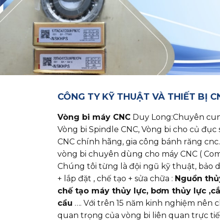
CÔNG TY KỸ THUẬT VÀ THIẾT BỊ 
Vòng bi máy CNC
Duy Long:Chuyên cung cấ
Vòng bi Spindle CNC, Vòng bi cho củ đục 
CNC chính hãng, gia công bánh răng cnc.
vòng bi chuyên dùng cho máy CNC ( Com
Chúng tôi từng là đội ngũ kỹ thuật, bả
+ lắp đặt , chế tạo + sửa chữa :
Nguồn thủy 
chế tạo máy thủy lực, bơm thủy lực ,c
cầu
…. Với trên 15 năm kinh nghiệm nên 
quan trọng của vòng bi liên quan trực ti