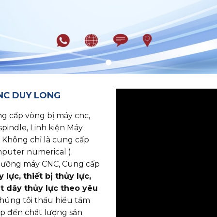
CNC DUY LONG
p vòng bị máy cnc, ​​​​​​​
spindle, Linh kiện Máy
 Không chỉ là cung cấp
puter numerical ).
o dưỡng máy CNC, Cung cấp
lực, thiết bị thủy lực,
ắt dây thủy lực theo yêu
chúng tôi thấu hiểu tầm
ếp đến chất lượng sản