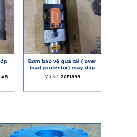
hớp
Bơm bảo vệ quá tải ( over
load protector) máy dập
-4B-
Mã SP:
20E1899