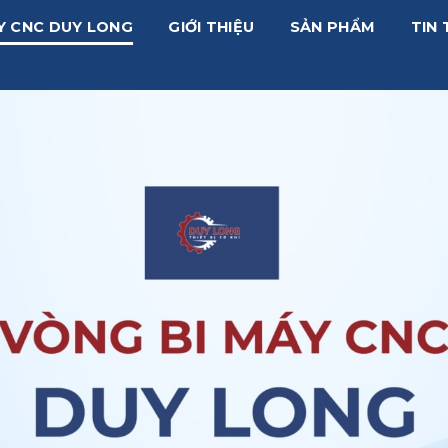
Y CNC DUY LONG
GIỚI THIỆU
SẢN PHẨM
TIN 