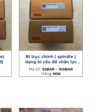
le)
Bi trục chính ( spindle )
B)
dạng bi cầu đỡ chắn lực
phát sinh dọc trục, hạt
Mã SP:
35BAR - 100BAR
thép và hạt gốm
Hãng:
NSK