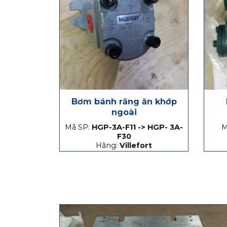
Bơm bánh răng ăn khớp
ngoài
Mã SP:
HGP-3A-F11 -> HGP- 3A-
M
F30
Hãng:
Villefort