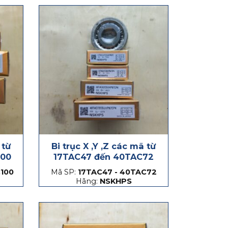
 từ
Bi trục X ,Y ,Z các mã từ
100
17TAC47 đến 40TAC72
100
Mã SP:
17TAC47 - 40TAC72
Hãng:
NSKHPS