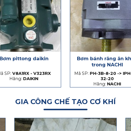
Bơm pittong daikin
Bơm bánh răng ăn k
trong NACHI
ã SP:
V8A1RX - V323RX
Mã SP:
PH-3B-8-20 -> IPH
Hãng:
DAIKIN
32-20
Hãng:
NACHI
GIA CÔNG CHẾ TẠO CƠ KHÍ