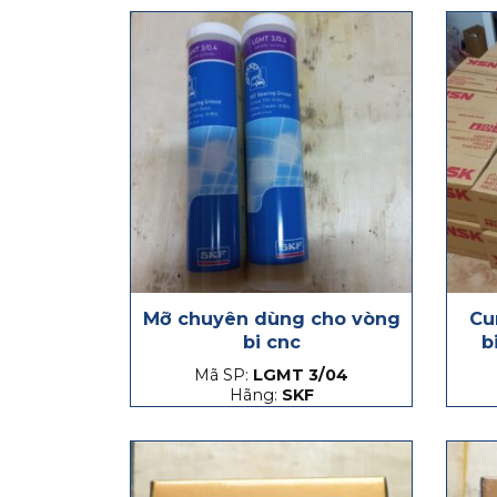
Mỡ chuyên dùng cho vòng
Cu
bi cnc
b
Mã SP:
LGMT 3/04
Hãng:
SKF