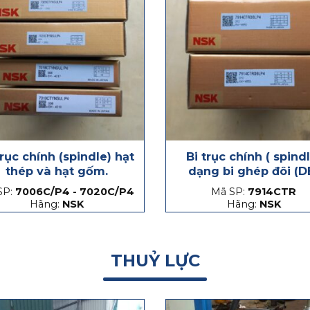
trục chính (spindle) hạt
Bi trục chính ( spind
thép và hạt gốm.
dạng bi ghép đôi (D
SP:
7006C/P4 - 7020C/P4
Mã SP:
7914CTR
Hãng:
NSK
Hãng:
NSK
THUỶ LỰC