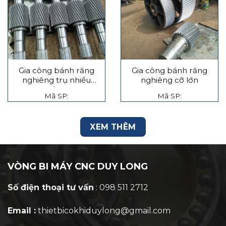
Gia công bánh răng
Gia công bánh răng
nghiêng trụ nhiều
nghiêng cỡ lớn
tầng
Mã SP:
Mã SP:
XEM THÊM
VÒNG BI MÁY CNC DUY LONG
Số điện thoại tư vấn
: 098 511 2712
Email :
thietbicokhiduylong@gmail.com