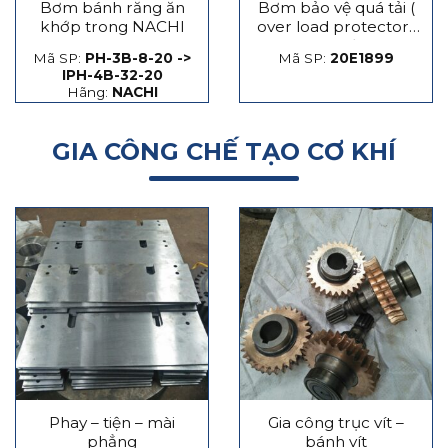
Bơm bánh răng ăn
Bơm bảo vệ quá tải (
khớp trong NACHI
over load protector)
máy dập
Mã SP:
PH-3B-8-20 ->
Mã SP:
20E1899
IPH-4B-32-20
Hãng:
NACHI
GIA CÔNG CHẾ TẠO CƠ KHÍ
Phay – tiện – mài
Gia công trục vít –
phẳng
bánh vít