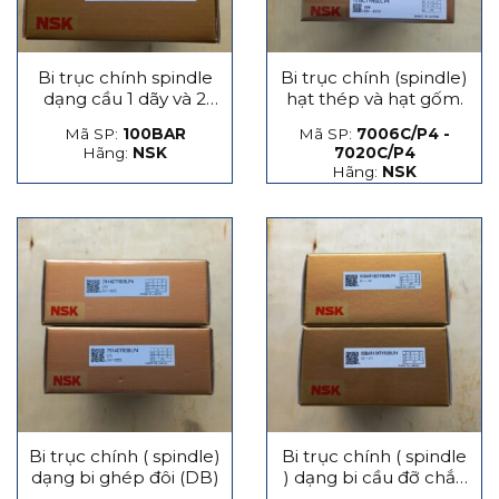
Bi trục chính spindle
Bi trục chính (spindle)
dạng cầu 1 dãy và 2
hạt thép và hạt gốm.
dãy
Mã SP:
100BAR
Mã SP:
7006C/P4 -
Hãng:
NSK
7020C/P4
Hãng:
NSK
Bi trục chính ( spindle)
Bi trục chính ( spindle
dạng bi ghép đôi (DB)
) dạng bi cầu đỡ chắn
lực phát sinh dọc trục,