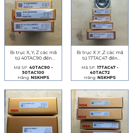
Bi trục X, Y, Z các mã
Bi trục X ,Y ,Z các mã
từ 40TAC90 đến
từ 17TAC47 đến
50TAC100
40TAC72
Mã SP:
40TAC90 -
Mã SP:
17TAC47 -
50TAC100
40TAC72
Hãng:
NSKHPS
Hãng:
NSKHPS