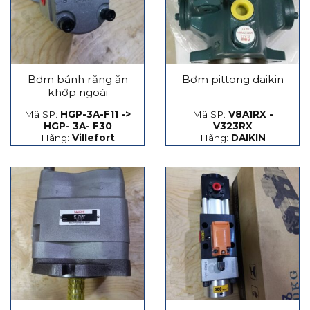
Bơm bánh răng ăn
Bơm pittong daikin
khớp ngoài
Mã SP:
HGP-3A-F11 ->
Mã SP:
V8A1RX -
HGP- 3A- F30
V323RX
Hãng:
Villefort
Hãng:
DAIKIN