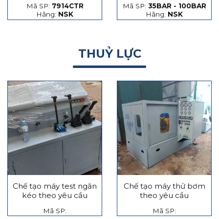
Mã SP:
7914CTR
Mã SP:
35BAR - 100BAR
hạt thép và hạt gốm
Hãng:
NSK
Hãng:
NSK
THUỶ LỰC
Chế tạo máy test ngăn
Chế tạo máy thử bơm
kéo theo yêu cầu
theo yêu cầu
Mã SP:
Mã SP: