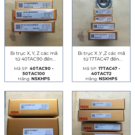
Bi trục X, Y, Z các mã
Bi trục X ,Y ,Z các mã
từ 40TAC90 đến
từ 17TAC47 đến
50TAC100
40TAC72
Mã SP:
40TAC90 -
Mã SP:
17TAC47 -
50TAC100
40TAC72
Hãng:
NSKHPS
Hãng:
NSKHPS