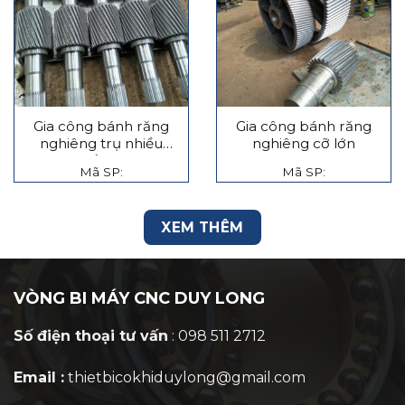
Gia công bánh răng
Gia công bánh răng
nghiêng trụ nhiều
nghiêng cỡ lớn
tầng
Mã SP:
Mã SP:
XEM THÊM
VÒNG BI MÁY CNC DUY LONG
Số điện thoại tư vấn
: 098 511 2712
Email :
thietbicokhiduylong@gmail.com