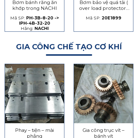
Bơm bánh răng ăn
Bơm bảo vệ quá tải (
khớp trong NACHI
over load protector)
máy dập
Mã SP:
PH-3B-8-20 ->
Mã SP:
20E1899
IPH-4B-32-20
Hãng:
NACHI
GIA CÔNG CHẾ TẠO CƠ KHÍ
Phay – tiện – mài
Gia công trục vít –
phẳng
bánh vít