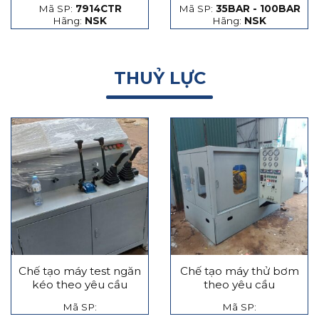
Mã SP:
7914CTR
Mã SP:
35BAR - 100BAR
hạt thép và hạt gốm
Hãng:
NSK
Hãng:
NSK
THUỶ LỰC
Chế tạo máy test ngăn
Chế tạo máy thử bơm
kéo theo yêu cầu
theo yêu cầu
Mã SP:
Mã SP: