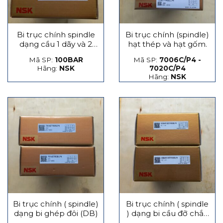
Bi trục chính spindle
Bi trục chính (spindle)
dạng cầu 1 dãy và 2
hạt thép và hạt gốm.
dãy
Mã SP:
100BAR
Mã SP:
7006C/P4 -
Hãng:
NSK
7020C/P4
Hãng:
NSK
Bi trục chính ( spindle)
Bi trục chính ( spindle
dạng bi ghép đôi (DB)
) dạng bi cầu đỡ chắn
lực phát sinh dọc trục,