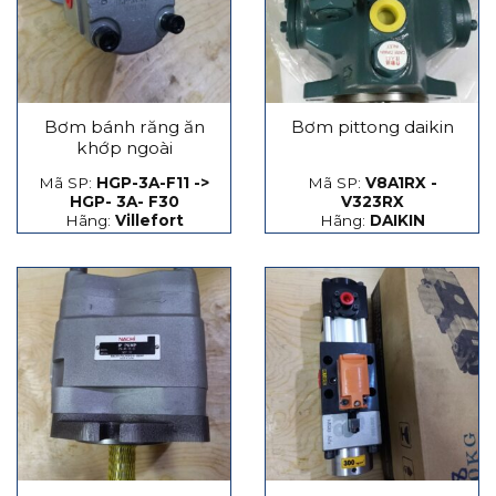
Bơm bánh răng ăn
Bơm pittong daikin
khớp ngoài
Mã SP:
HGP-3A-F11 ->
Mã SP:
V8A1RX -
HGP- 3A- F30
V323RX
Hãng:
Villefort
Hãng:
DAIKIN