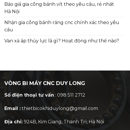
Báo giá gia công bánh vít theo yêu cầu, rẻ nhất
Hà Nội
Nhận gia công bánh răng cnc chính xác theo yêu
cầu
Van xả áp thủy lực là gì? Hoạt động như thế nào?
VÒNG BI MÁY CNC DUY LONG
Số điện thoại tư vấn
: 098 511 2712
Email :
thietbicokhiduylong@gmail.com
Địa chỉ:
924B, Kim Giang, Thanh Trì, Hà Nội