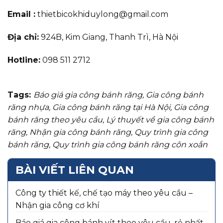
Email :
thietbicokhiduylong@gmail.com
Địa chỉ:
924B, Kim Giang, Thanh Trì, Hà Nội
Hotline:
098 511 2712
Tags:
Báo giá gia công bánh răng
,
Gia công bánh
răng nhựa
,
Gia công bánh răng tại Hà Nội
,
Gia công
bánh răng theo yêu cầu
,
Lý thuyết về gia công bánh
răng
,
Nhận gia công bánh răng
,
Quy trình gia công
bánh răng
,
Quy trình gia công bánh răng côn xoắn
BÀI VIẾT LIÊN QUAN
Công ty thiết kế, chế tạo máy theo yêu cầu –
Nhận gia công cơ khí
Báo giá gia công bánh vít theo yêu cầu, rẻ nhất