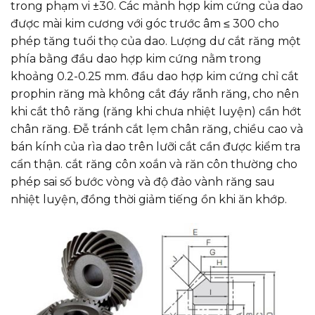
trong phạm vi ±30. Các mảnh hợp kim cứng của dao
được mài kim cương với góc trước âm ≤ 300 cho
phép tăng tuổi thọ của dao. Lượng dư cắt răng một
phía bằng đầu dao hợp kim cứng nằm trong
khoảng 0.2-0.25 mm. đầu dao hợp kim cứng chỉ cắt
prophin răng mà không cắt đáy rãnh răng, cho nên
khi cắt thô răng (răng khi chưa nhiệt luyện) cần hớt
chân răng. Đễ tránh cắt lẹm chân răng, chiều cao và
bán kính của rìa dao trên lưỡi cắt cần được kiểm tra
cẩn thận. cắt răng côn xoắn và răn côn thường cho
phép sai số bước vòng và độ đảo vành răng sau
nhiệt luyện, đồng thời giảm tiếng ồn khi ăn khớp.