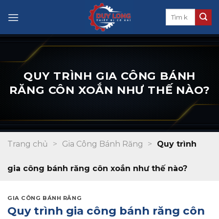
Skip
to
content
QUY TRÌNH GIA CÔNG BÁNH
RĂNG CÔN XOẮN NHƯ THẾ NÀO?
Trang chủ
>
Gia Công Bánh Răng
>
Quy trình
gia công bánh răng côn xoắn như thế nào?
GIA CÔNG BÁNH RĂNG
Quy trình gia công bánh răng côn