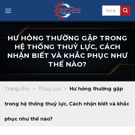
Skip
to
content
HƯ HỎNG THƯỜNG GẶP TRONG
HỆ THỐNG THUỶ LỰC, CÁCH
NHẬN BIẾT VÀ KHẮC PHỤC NHƯ
THẾ NÀO?
Trang chủ
>
Thuỷ Lực
>
Hư hỏng thường gặp
trong hệ thống thuỷ lực, Cách nhận biết và khắc
phục như thế nào?