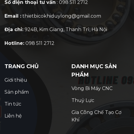
Số điện thoại tư vấn
: 098 511 2712
Email :
thietbicokhiduylong@gmail.com
Địa chỉ:
924B, Kim Giang, Thanh Trì, Hà Nội
Hotline:
098 511 2712
TRANG CHỦ
DANH MỤC SẢN
PHẨM
Giới thiệu
Vòng Bi Máy CNC
Sản phẩm
Thuỷ Lực
Tin tức
Gia Công Chế Tạo Cơ
Liên hệ
Khí