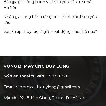
Báo giá gia công bánh vít theo yêu cầu, rẻ nhất
Hà Nội
Nhận gia công bánh răng cnc chính xác theo yêu
cầu
Van xả áp thủy lực là gì? Hoạt động như thế nào?
VÒNG BI MÁY CNC DUY LONG
Số điện thoại tư vấn
: 098 511 2712
Email :
thietbicokhiduylong@gmail.com
Địa chỉ:
924B, Kim Giang, Thanh Trì, Hà Nội