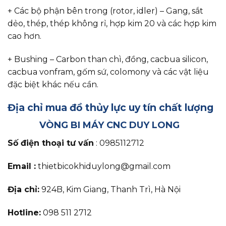
+ Các bộ phận bên trong (rotor, idler) – Gang, sắt
dẻo, thép, thép không rỉ, hợp kim 20 và các hợp kim
cao hơn.
+ Bushing – Carbon than chì, đồng, cacbua silicon,
cacbua vonfram, gốm sứ, colomony và các vật liệu
đặc biệt khác nếu cần.
Địa chỉ mua đồ thủy lực uy tín chất lượng
VÒNG BI MÁY CNC DUY LONG
Số điện thoại tư vấn
: 0985112712
Email :
thietbicokhiduylong@gmail.com
Địa chỉ:
924B, Kim Giang, Thanh Trì,
Hà Nội
Hotline:
098 511 2712