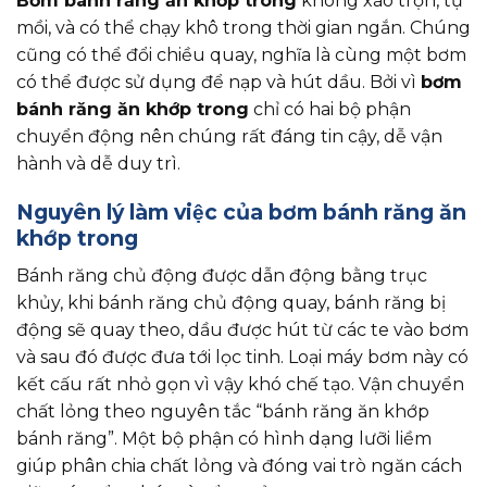
Bơm bánh răng ăn khớp trong
không xáo trộn, tự
mồi, và có thể chạy khô trong thời gian ngắn. Chúng
cũng có thể đổi chiều quay, nghĩa là cùng một bơm
có thể được sử dụng để nạp và hút dầu. Bởi vì
bơm
bánh răng ăn khớp trong
chỉ có hai bộ phận
chuyển động nên chúng rất đáng tin cậy, dễ vận
hành và dễ duy trì.
Nguyên lý làm việc của bơm bánh răng ăn
khớp trong
Bánh răng chủ động được dẫn động bằng trục
khủy, khi bánh răng chủ động quay, bánh răng bị
động sẽ quay theo, dầu được hút từ các te vào bơm
và sau đó được đưa tới lọc tinh. Loại máy bơm này có
kết cấu rất nhỏ gọn vì vậy khó chế tạo. Vận chuyển
chất lỏng theo nguyên tắc “bánh răng ăn khớp
bánh răng”. Một bộ phận có hình dạng lưỡi liềm
giúp phân chia chất lỏng và đóng vai trò ngăn cách