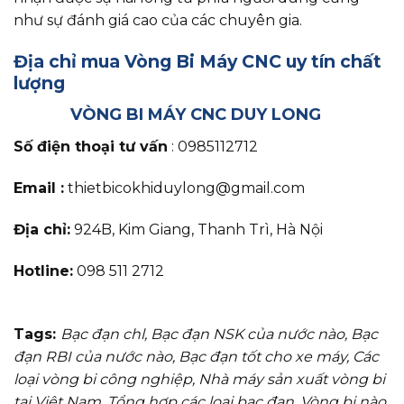
như sự đánh giá cao của các chuyên gia.
Địa chỉ mua Vòng Bi Máy CNC uy tín chất
lượng
VÒNG BI MÁY CNC DUY LONG
Số điện thoại tư vấn
: 0985112712
Email :
thietbicokhiduylong@gmail.com
Địa chỉ:
924B, Kim Giang, Thanh Trì,
Hà Nội
Hotline:
098 511 2712
Tags:
Bạc đạn chl
,
Bạc đạn NSK của nước nào
,
Bạc
đạn RBI của nước nào
,
Bạc đạn tốt cho xe máy
,
Các
loại vòng bi công nghiệp
,
Nhà máy sản xuất vòng bi
tại Việt Nam
,
Tổng hợp các loại bạc đạn
,
Vòng bi nào